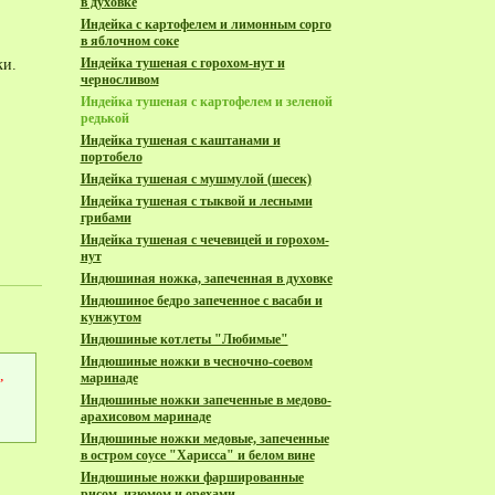
в духовке
Индейка с картофелем и лимонным сорго
в яблочном соке
Индейка тушеная с горохом-нут и
ки.
черносливом
Индейка тушеная с картофелем и зеленой
редькой
Индейка тушеная с каштанами и
портобело
Индейка тушеная с мушмулой (шесек)
Индейка тушеная с тыквой и лесными
грибами
Индейка тушеная с чечевицей и горохом-
нут
Индюшиная ножка, запеченная в духовке
Индюшиное бедро запеченное с васаби и
кунжутом
Индюшиные котлеты "Любимые"
Индюшиные ножки в чесночно-соевом
,
маринаде
Индюшиные ножки запеченные в медово-
арахисовом маринаде
Индюшиные ножки медовые, запеченные
в остром соусе "Харисса" и белом вине
Индюшиные ножки фаршированные
рисом, изюмом и орехами