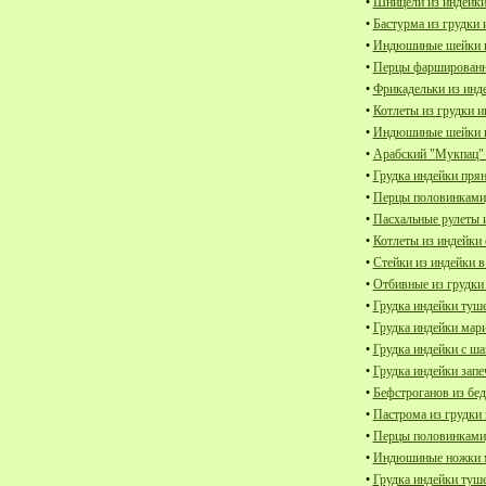
•
Шницели из индейки
•
Бастурма из грудки 
•
Индюшиные шейки в 
•
Перцы фаршированны
•
Фрикадельки из инде
•
Котлеты из грудки 
•
Индюшиные шейки в
•
Арабский "Мукпац" 
•
Грудка индейки прян
•
Перцы половинками,
•
Пасхальные рулеты и
•
Котлеты из индейки
•
Стейки из индейки в
•
Отбивные из грудки 
•
Грудка индейки туше
•
Грудка индейки мар
•
Грудка индейки с ш
•
Грудка индейки зап
•
Бефстроганов из бед
•
Пастрома из грудки
•
Перцы половинками,
•
Индюшиные ножки ме
•
Грудка индейки туш