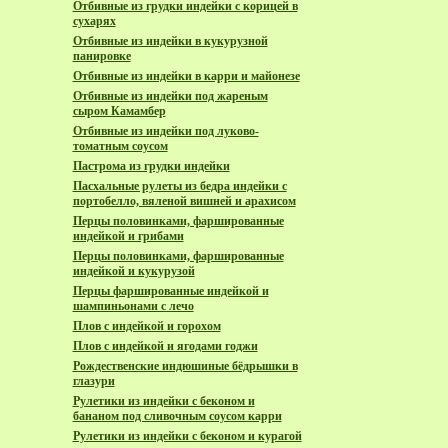
Отбивные из грудки индейки с корицей в
сухарях
Отбивные из индейки в кукурузной
панировке
Отбивные из индейки в карри и майонезе
Отбивные из индейки под жареным
сыром Камамбер
Отбивные из индейки под луково-
томатным соусом
Пастрома из грудки индейки
Пасхальные рулеты из бедра индейки с
портобелло, вяленой вишней и арахисом
Перцы половинками, фаршированные
индейкой и грибами
Перцы половинками, фаршированные
индейкой и кукурузой
Перцы фаршированные индейкой и
шампиньонами с лечо
Плов с индейкой и горохом
Плов с индейкой и ягодами годжи
Рождественские индюшиные бёдрышки в
глазури
Рулетики из индейки с беконом и
бананом под сливочным соусом карри
Рулетики из индейки с беконом и курагой