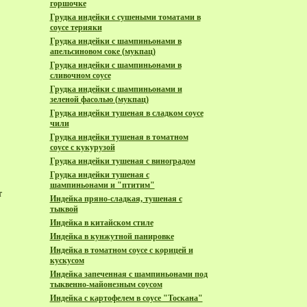
горшочке
Грудка индейки с сушеными томатами в
соусе терияки
Грудка индейки с шампиньонами в
апельсиновом соке (мукпац)
Грудка индейки с шампиньонами в
сливочном соусе
Грудка индейки с шампиньонами и
зеленой фасолью (мукпац)
Грудка индейки тушеная в сладком соусе
чили
Грудка индейки тушеная в томатном
соусе с кукурузой
Грудка индейки тушеная с виноградом
Грудка индейки тушеная с
шампиньонами и "птитим"
т
Индейка пряно-сладкая, тушеная с
тыквой
Индейка в китайском стиле
Индейка в кунжутной панировке
Индейка в томатном соусе с корицей и
кускусом
Индейка запеченная с шампиньонами под
тыквенно-майонезным соусом
Индейка с картофелем в соусе "Тоскана"