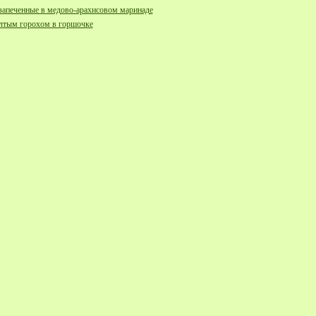
апеченные в медово-арахисовом маринаде
елтым горохом в горшочке