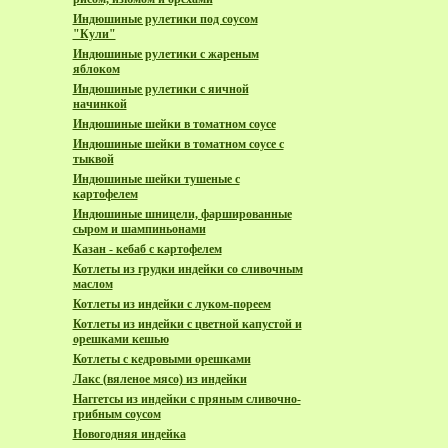
Индюшиные рулетики под соусом
"Кули"
Индюшиные рулетики с жареным
яблоком
Индюшиные рулетики с яичной
начинкой
Индюшиные шейки в томатном соусе
Индюшиные шейки в томатном соусе с
тыквой
Индюшиные шейки тушеные с
картофелем
Индюшиные шницели, фаршированные
сыром и шампиньонами
Казан - кебаб с картофелем
Котлеты из грудки индейки со сливочным
маслом
Котлеты из индейки с луком-пореем
Котлеты из индейки с цветной капустой и
орешками кешью
Котлеты с кедровыми орешками
Лакс (вяленое мясо) из индейки
Наггетсы из индейки с пряным сливочно-
грибным соусом
Новогодняя индейка