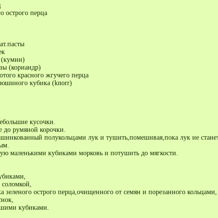
ц
го острого перца
ат.пасты
ек
 (кумин)
зы (кориандр)
отого красного жгучего перца
дюшиного кубика (knorr)
небольшие кусочки.
е до румяной корочки.
ашинкованный полукольцами лук и тушить,помешивая,пока лук не стане
ым.
ую маленькими кубиками морковь и потушить до мягкости.
кубиками,
 соломкой,
ка зеленого острого перца,очищенного от семян и порезанного кольцами,
снок,
ьшими кубиками.