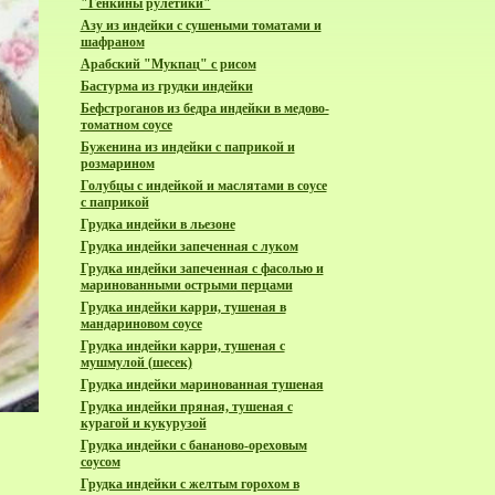
"Генкины рулетики"
Азу из индейки с сушеными томатами и
шафраном
Арабский "Мукпац" с рисом
Бастурма из грудки индейки
Бефстроганов из бедра индейки в медово-
томатном соусе
Буженина из индейки с паприкой и
розмарином
Голубцы с индейкой и маслятами в соусе
с паприкой
Грудка индейки в льезоне
Грудка индейки запеченная с луком
Грудка индейки запеченная с фасолью и
маринованными острыми перцами
Грудка индейки карри, тушеная в
мандариновом соусе
Грудка индейки карри, тушеная с
мушмулой (шесек)
Грудка индейки маринованная тушеная
Грудка индейки пряная, тушеная с
курагой и кукурузой
Грудка индейки с бананово-ореховым
соусом
Грудка индейки с желтым горохом в