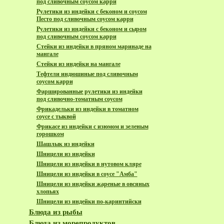
под сливочным соусом карри
Рулетики из индейки с беконом и соусом
Песто под сливочным соусом карри
Рулетики из индейки с беконом и сыром
под сливочным соусом карри
Стейки из индейки в пряном маринаде на
мангале
Стейки из индейки на мангале
Тефтели индюшиные под сливочным
соусом карри
Фаршированные рулетики из индейки
под сливочно-томатным соусом
Фрикадельки из индейки в томатном
соусе с тыквой
Фрикасе из индейки с изюмом и зеленым
горошком
Шашлык из индейки
Шницели из индейки
Шницели из индейки в нутовом кляре
Шницели из индейки в соусе "Амба"
Шницели из индейки жареные в овсяных
хлопьях
Шницели из индейки по-каринтийски
Блюда из рыбы
Блюда из морепродуктов