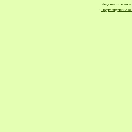
•
Индюшиные ножки з
•
Грудка индейки с ж