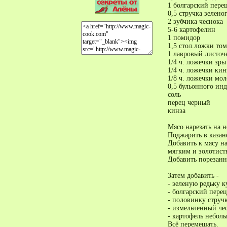
1 болгарский пере
0,5 стручка зелено
2 зубчика чеснока
5-6 картофелин
1 помидор
1,5 стол.ложки том
1 лавровый листоч
1/4 ч. ложечки зры
1/4 ч. ложечки кин
1/8 ч. ложечки мол
0,5 бульонного ин
соль
перец черный
кинза
Мясо нарезать на 
Поджарить в казан
Добавить к мясу н
мягким и золотист
Добавить порезанн
Затем добавить -
- зеленую редьку 
- болгарский перец
- половинку струч
- измельченный че
- картофель небол
Всё перемешать.