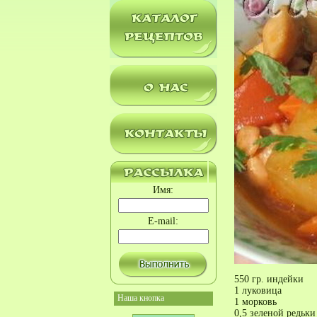
Имя:
E-mail:
550 гр. индейки
1 луковица
Наша кнопка
1 морковь
0,5 зеленой редьки