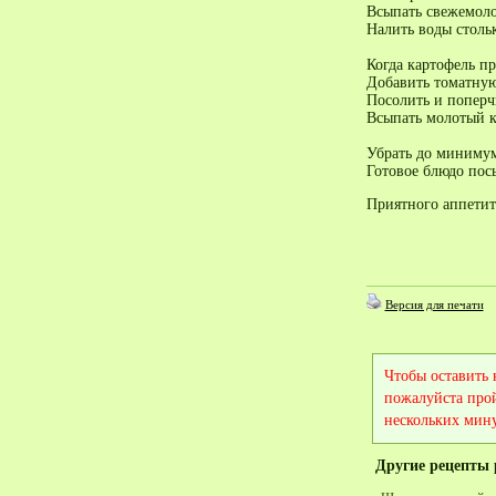
Всыпать свежемоло
Налить воды столь
Когда картофель п
Добавить томатную
Посолить и поперч
Всыпать молотый к
Убрать до минимум
Готовое блюдо пос
Приятного аппетит
Версия для печати
Чтобы оставить
пожалуйста про
нескольких мину
Другие рецепты 