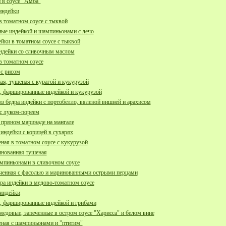
 в соусе "Амба"
индейки
томатном соусе с тыквой
е индейкой и шампиньонами с лечо
йки в томатном соусе с тыквой
индейки со сливочным маслом
 томатном соусе
с рисом
ая, тушеная с курагой и кукурузой
 фаршированные индейкой и кукурузой
з бедра индейки с портобелло, вяленой вишней и арахисом
 с луком-пореем
 пряном маринаде на мангале
индейки с корицей в сухарях
ная в томатном соусе с кукурузой
инованная тушеная
ампиньонами в сливочном соусе
еченная с фасолью и маринованными острыми перцами
ра индейки в медово-томатном соусе
 индейки
 фаршированные индейкой и грибами
довые, запеченные в остром соусе "Харисса" и белом вине
еная с шампиньонами и "птитим"