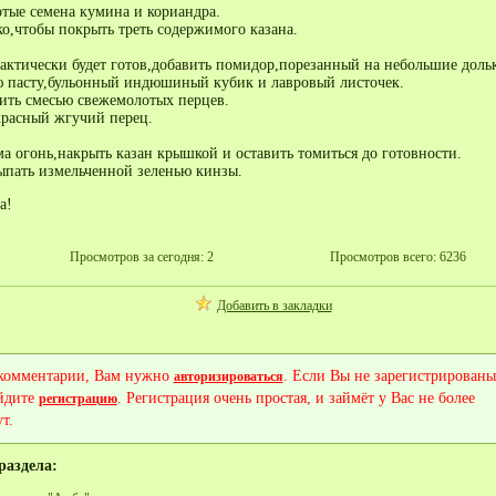
тые семена кумина и кориандра.
ко,чтобы покрыть треть содержимого казана.
рактически будет готов,добавить помидор,порезанный на небольшие доль
 пасту,бульонный индюшиный кубик и лавровый листочек.
ить смесью свежемолотых перцев.
расный жгучий перец.
а огонь,накрыть казан крышкой и оставить томиться до готовности.
ыпать измельченной зеленью кинзы.
а!
Просмотров за сегодня: 2
Просмотров всего: 6236
Добавить в закладки
 комментарии, Вам нужно
. Если Вы не зарегистрированы
авторизироваться
йдите
. Регистрация очень простая, и займёт у Вас не более
регистрацию
т.
раздела: