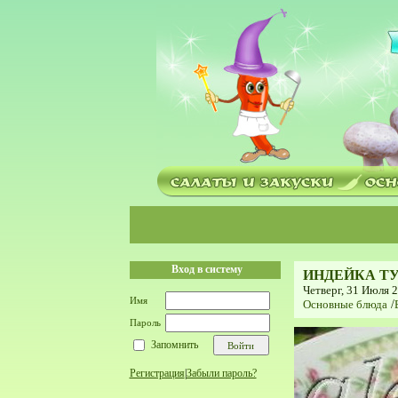
Вход в систему
ИНДЕЙКА Т
Четверг, 31 Июля 2
Имя
Основные блюда
/
Пароль
Запомнить
Регистрация
|
Забыли пароль?