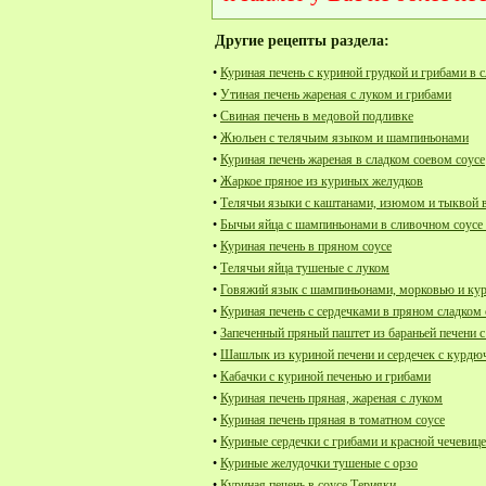
Другие рецепты раздела:
•
Куриная печень с куриной грудкой и грибами в 
•
Утиная печень жареная с луком и грибами
•
Свиная печень в медовой подливке
•
Жюльен с телячьим языком и шампиньонами
•
Куриная печень жареная в сладком соевом соусе
•
Жаркое пряное из куриных желудков
•
Телячьи языки с каштанами, изюмом и тыквой 
•
Бычьи яйца с шампиньонами в сливочном соусе
•
Куриная печень в пряном соусе
•
Телячьи яйца тушеные с луком
•
Говяжий язык с шампиньонами, морковью и кур
•
Куриная печень с сердечками в пряном сладком 
•
Запеченный пряный паштет из бараньей печени 
•
Шашлык из куриной печени и сердечек с курдю
•
Кабачки с куриной печенью и грибами
•
Куриная печень пряная, жареная с луком
•
Куриная печень пряная в томатном соусе
•
Куриные сердечки с грибами и красной чечевиц
•
Куриные желудочки тушеные с орзо
•
Куриная печень в соусе Терияки