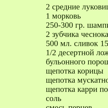
2 средние луков
1 морковь
250-300 гр. шам
2 зубчика чеснок
500 мл. сливок 
1/2 десертной ло
бульонного поро
щепотка корицы
щепотка мускатно
щепотка карри п
соль
смесь перцев