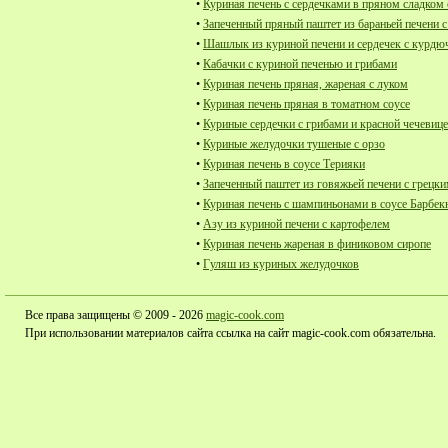
•
Куриная печень с сердечками в пряном сладком 
•
Запеченный пряный паштет из бараньей печени 
•
Шашлык из куриной печени и сердечек с курдю
•
Кабачки с куриной печенью и грибами
•
Куриная печень пряная, жареная с луком
•
Куриная печень пряная в томатном соусе
•
Куриные сердечки с грибами и красной чечевиц
•
Куриные желудочки тушеные с орзо
•
Куриная печень в соусе Терияки
•
Запеченный паштет из говяжьей печени с грецк
•
Куриная печень с шампиньонами в соусе Барбе
•
Азу из куриной печени с картофелем
•
Куриная печень жареная в финиковом сиропе
•
Гуляш из куриных желудочков
Все права защищены © 2009 - 2026
magic-cook.com
При использовании материалов сайта ссылка на сайт magic-cook.com обязательна.