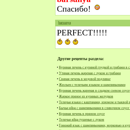
Спасибо!
barsunya
PERFECT!!!!!
Другие рецепты раздела:
•
Куриная печень с куриной грудкой и грибами в 
•
Утиная печень жареная с луком и грибами
•
Свиная печень в медовой подливке
•
Жюльен с телячьим языком и шампиньонами
•
Куриная печень жареная в сладком соевом соусе
•
Жаркое пряное из куриных желудков
•
Телячьи языки с каштанами, изюмом и тыквой 
•
Бычьи яйца с шампиньонами в сливочном соусе
•
Куриная печень в пряном соусе
•
Телячьи яйца тушеные с луком
•
Говяжий язык с шампиньонами, морковью и кур