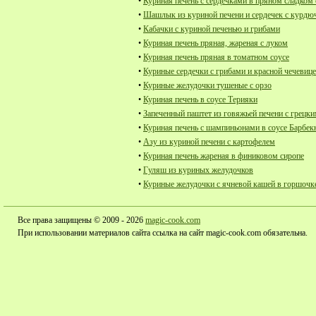
•
Куриная печень с сердечками в пряном сладком 
•
Шашлык из куриной печени и сердечек с курдю
•
Кабачки с куриной печенью и грибами
•
Куриная печень пряная, жареная с луком
•
Куриная печень пряная в томатном соусе
•
Куриные сердечки с грибами и красной чечевиц
•
Куриные желудочки тушеные с орзо
•
Куриная печень в соусе Терияки
•
Запеченный паштет из говяжьей печени с грецк
•
Куриная печень с шампиньонами в соусе Барбе
•
Азу из куриной печени с картофелем
•
Куриная печень жареная в финиковом сиропе
•
Гуляш из куриных желудочков
•
Куриные желудочки с ячневой кашей в горшочк
Все права защищены © 2009 - 2026
magic-cook.com
При использовании материалов сайта ссылка на сайт magic-cook.com обязательна.