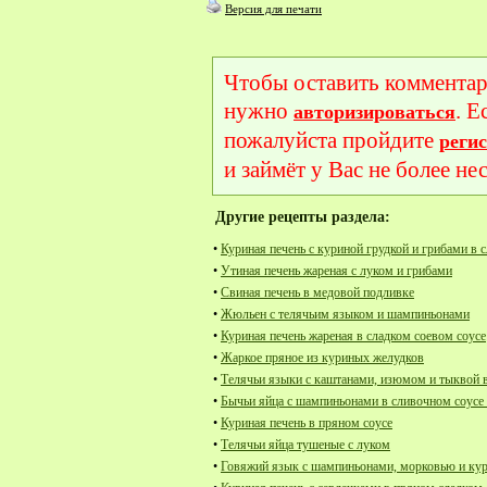
Версия для печати
Чтобы оставить комментар
нужно
. Е
авторизироваться
пожалуйста пройдите
реги
и займёт у Вас не более не
Другие рецепты раздела:
•
Куриная печень с куриной грудкой и грибами в 
•
Утиная печень жареная с луком и грибами
•
Свиная печень в медовой подливке
•
Жюльен с телячьим языком и шампиньонами
•
Куриная печень жареная в сладком соевом соусе
•
Жаркое пряное из куриных желудков
•
Телячьи языки с каштанами, изюмом и тыквой 
•
Бычьи яйца с шампиньонами в сливочном соусе
•
Куриная печень в пряном соусе
•
Телячьи яйца тушеные с луком
•
Говяжий язык с шампиньонами, морковью и кур