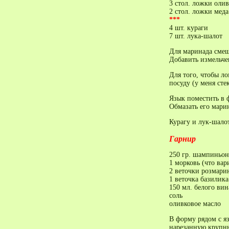
3 стол. ложки олив
2 стол. ложки меда
***
4 шт. кураги
7 шт. лука-шалот
Для маринада смеш
Добавить измельче
Для того, чтобы ло
посуду (у меня сте
Язык поместить в 
Обмазать его мари
Курагу и лук-шало
Гарнир
250 гр. шампиньон
1 морковь (что вар
2 веточки розмари
1 веточка базилика
150 мл. белого вин
соль
оливковое масло
В форму рядом с я
нарезанную крупн