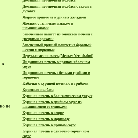
Домашняя печёночная колбаса
Домашняя печеночная колбаса с салом в
духовке
Жаркое пряное из куриных желудков
Жюльен с телячьим языком и
шампиньонами
Запеченный паштет из говяжьей печени с
грецкими орехами
Запеченный пряный паштет из бараньей
печени с морковью
Иерусалимская смесь (Meurav Yerushalmi)
Индюшиная печень в пряном яблочном
 в
соусе
Индюшиная печень с белыми грибами в
горшочке
Кабачки с куриной печенью и грибами
Кровяная колбаса
Куриная печень в бальзамическом уксусе
Куриная печень в грибном соусе из
 но не
шампиньонов со сливками
Куриная печень в кляре
Куриная печень в маринаде
Куриная печень в пряном соусе
Куриная печень в сливочно-горчичном
соусе