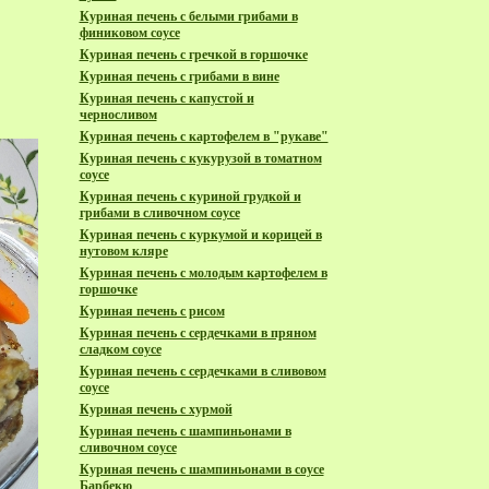
Куриная печень с белыми грибами в
финиковом соусе
Куриная печень с гречкой в горшочке
Куриная печень с грибами в вине
Куриная печень с капустой и
черносливом
Куриная печень с картофелем в "рукаве"
Куриная печень с кукурузой в томатном
соусе
Куриная печень с куриной грудкой и
грибами в сливочном соусе
Куриная печень с куркумой и корицей в
нутовом кляре
Куриная печень с молодым картофелем в
горшочке
Куриная печень с рисом
Куриная печень с сердечками в пряном
сладком соусе
Куриная печень с сердечками в сливовом
соусе
Куриная печень с хурмой
Куриная печень с шампиньонами в
сливочном соусе
Куриная печень с шампиньонами в соусе
Барбекю