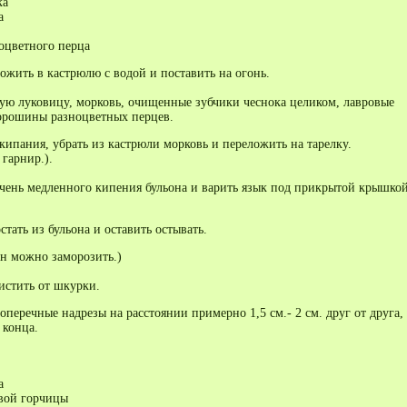
ка
а
оцветного перца
ожить в кастрюлю с водой и поставить на огонь.
ю луковицу, морковь, очищенные зубчики чеснока целиком, лавровые
горошины разноцветных перцев.
акипания, убрать из кастрюли морковь и переложить на тарелку.
гарнир.).
очень медленного кипения бульона и варить язык под прикрытой крышкой
тать из бульона и оставить остывать.
н можно заморозить.)
стить от шкурки.
оперечные надрезы на расстоянии примерно 1,5 см.- 2 см. друг от друга,
 конца.
а
овой горчицы