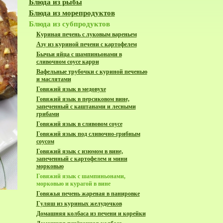
Блюда из рыбы
Блюда из морепродуктов
Блюда из субпродуктов
Куриная печень с луковым вареньем
Азу из куриной печени с картофелем
Бычьи яйца с шампиньонами в
сливочном соусе карри
Вафельные трубочки с куриной печенью
и маслятами
Говяжий язык в медовухе
Говяжий язык в персиковом вине,
запеченный с каштанами и лесными
грибами
Говяжий язык в сливовом соусе
Говяжий язык под сливочно-грибным
соусом
Говяжий язык с изюмом в вине,
запеченный с картофелем и мини
морковью
Говяжий язык с шампиньонами,
морковью и курагой в вине
Говяжья печень жареная в панировке
Гуляш из куриных желудочков
Домашняя колбаса из печени и корейки