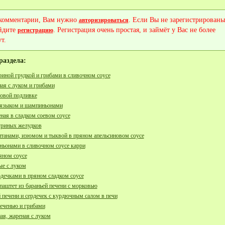
 комментарии, Вам нужно
. Если Вы не зарегистрированы
авторизироваться
йдите
. Регистрация очень простая, и займёт у Вас не более
регистрацию
т.
раздела:
риной грудкой и грибами в сливочном соусе
ая с луком и грибами
довой подливке
 языком и шампиньонами
ная в сладком соевом соусе
уриных желудков
штанами, изюмом и тыквой в пряном апельсиновом соусе
ньонами в сливочном соусе карри
яном соусе
ые с луком
рдечками в пряном сладком соусе
паштет из бараньей печени с морковью
печени и сердечек с курдючным салом в печи
печенью и грибами
ая, жареная с луком