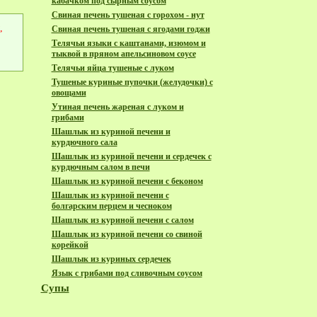
кабачком под сырным соусом
Свиная печень тушеная с горохом - нут
,
Свиная печень тушеная с ягодами годжи
Телячьи языки с каштанами, изюмом и
тыквой в пряном апельсиновом соусе
Телячьи яйца тушеные с луком
Тушеные куриные пупочки (желудочки) с
овощами
Утиная печень жареная с луком и
грибами
Шашлык из куриной печени и
курдючного сала
Шашлык из куриной печени и сердечек с
курдючным салом в печи
Шашлык из куриной печени с беконом
Шашлык из куриной печени с
болгарским перцем и чесноком
Шашлык из куриной печени с салом
Шашлык из куриной печени со свиной
корейкой
Шашлык из куриных сердечек
Язык с грибами под сливочным соусом
Супы