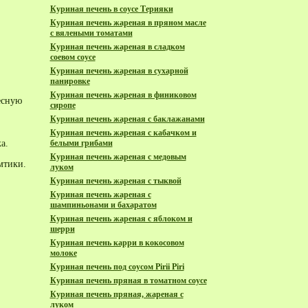
Куриная печень в соусе Терияки
Куриная печень жареная в пряном масле
с вялеными томатами
Куриная печень жареная в сладком
соевом соусе
Куриная печень жареная в сухарной
панировке
Куриная печень жареная в финиковом
есную
сиропе
Куриная печень жареная с баклажанами
Куриная печень жареная с кабачком и
а.
белыми грибами
Куриная печень жареная с медовым
мтики.
луком
Куриная печень жареная с тыквой
Куриная печень жареная с
шампиньонами и бахаратом
Куриная печень жареная с яблоком и
шерри
Куриная печень карри в кокосовом
молоке
Куриная печень под соусом Pirii Piri
Куриная печень пряная в томатном соусе
Куриная печень пряная, жареная с
луком