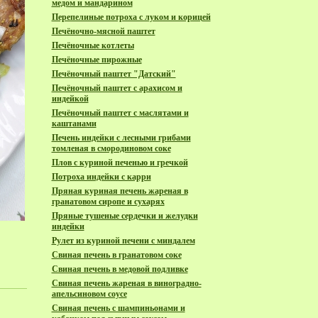
медом и мандарином
Перепелиные потроха с луком и корицей
Печёночно-мясной паштет
Печёночные котлеты
Печёночные пирожные
Печёночный паштет "Датский"
Печёночный паштет с арахисом и
индейкой
Печёночный паштет с маслятами и
каштанами
Печень индейки с лесными грибами
томленая в смородиновом соке
Плов с куриной печенью и гречкой
Потроха индейки с карри
Пряная куриная печень жареная в
гранатовом сиропе и сухарях
Пряные тушеные сердечки и желудки
индейки
Рулет из куриной печени с миндалем
Свиная печень в гранатовом соке
Свиная печень в медовой подливке
Свиная печень жареная в виноградно-
апельсиновом соусе
Свиная печень с шампиньонами и