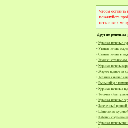
Чтобы оставить
пожалуйста про
нескольких мину
Другие рецепты 
•
Куриная печень с ку
•
Утиная печень жарен
•
Свиная печень в ме
•
Жюльен с телячьим
•
Куриная печень жаре
•
Жаркое пряное из к
•
Телячьи языки с ка
•
Бычьи яйца с шампи
•
Куриная печень в пр
•
Телячьи яйца тушен
•
Куриная печень с се
•
Запеченный пряный 
•
Шашлык из куриной 
•
Кабачки с куриной 
•
Куриная печень прян