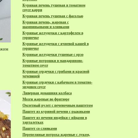
Куриная печень тушеная в томатном
соусе карри
Куриная печень тушеная с фасолью
Куриная печень, жареная с
шампиньонами и оливками
Куриные желудочки с картофелем в
горшочке
Куриные желудочки с ячневой кашей в
горшочке
режим
Куриные желудочки тушеные с орзо
Куриные потрошки в мандариново-
томатном соусе
Куриные сердечки с грибами и красной
чечевицей
Куриные сердечки с кабачком в томатно-
медовом соусе
Ливерная домашняя колбаса
Мозги жареные во фритюре
Омлетный рулет с печеночным паштетом
Паштет из куриной печени с рыжиками
Паштет из печени индейки с яйцами в
тарталетках
Паштет со сливками
Перепелиные потроха жареные с луком,