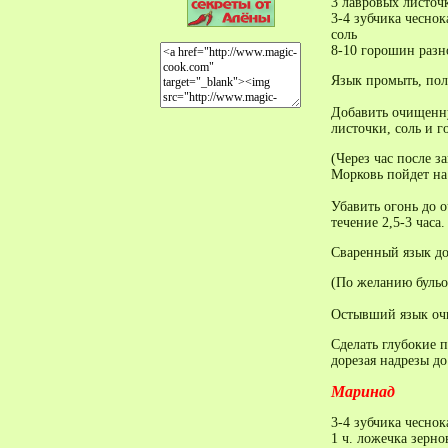
3 лавровых листоч
3-4 зубчика чеснок
соль
8-10 горошин разн
Язык промыть, пол
Добавить очищенну
листочки, соль и 
(Через час после з
Морковь пойдет на 
Убавить огонь до 
течение 2,5-3 часа.
Сваренный язык дос
(По желанию бульо
Остывший язык очи
Сделать глубокие п
дорезая надрезы до
Маринад
3-4 зубчика чеснок
1 ч. ложечка зерн