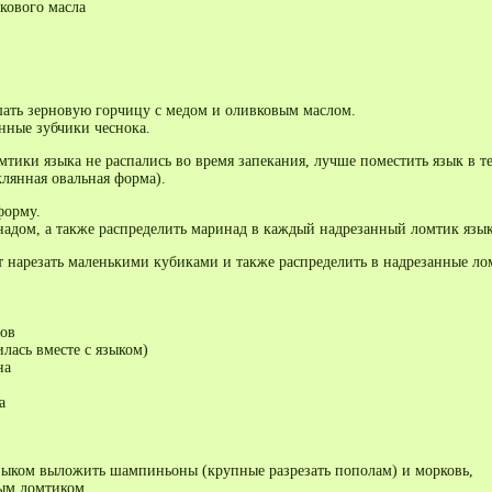
кового масла
ать зерновую горчицу с медом и оливковым маслом.
нные зубчики чеснока.
мтики языка не распались во время запекания, лучше поместить язык в т
клянная овальная форма).
форму.
надом, а также распределить маринад в каждый надрезанный ломтик язык
т нарезать маленькими кубиками и также распределить в надрезанные ло
ов
илась вместе с языком)
на
а
зыком выложить шампиньоны (крупные разрезать пополам) и морковь,
ым ломтиком.