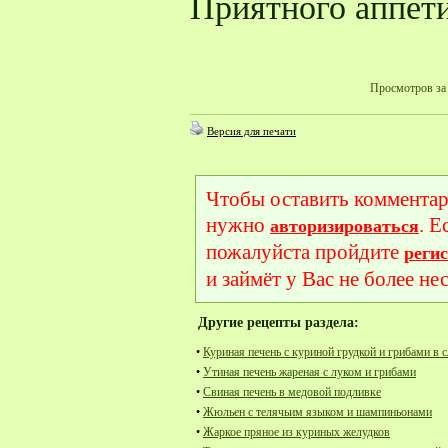
Приятного аппети
Просмотров за 
Версия для печати
Чтобы оставить комментар
нужно
. Е
авторизироваться
пожалуйста пройдите
реги
и займёт у Вас не более не
Другие рецепты раздела:
•
Куриная печень с куриной грудкой и грибами в 
•
Утиная печень жареная с луком и грибами
•
Свиная печень в медовой подливке
•
Жюльен с телячьим языком и шампиньонами
•
Жаркое пряное из куриных желудков