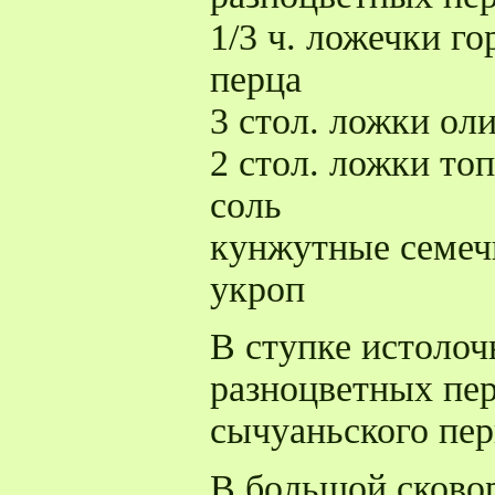
1/3 ч. ложечки г
перца
3 стол. ложки ол
2 стол. ложки то
соль
кунжутные семеч
укроп
В ступке истоло
разноцветных пе
сычуаньского пер
В большой сковор