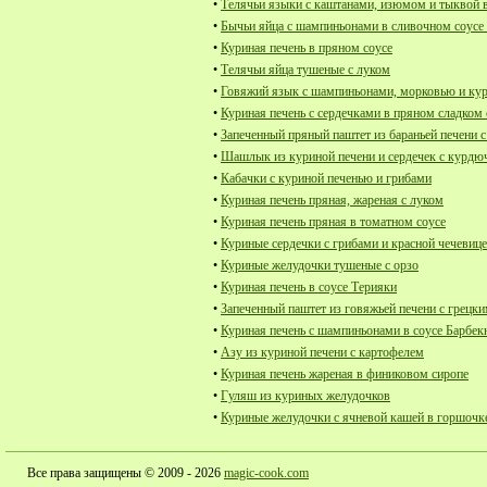
•
Телячьи языки с каштанами, изюмом и тыквой 
•
Бычьи яйца с шампиньонами в сливочном соусе
•
Куриная печень в пряном соусе
•
Телячьи яйца тушеные с луком
•
Говяжий язык с шампиньонами, морковью и кур
•
Куриная печень с сердечками в пряном сладком 
•
Запеченный пряный паштет из бараньей печени 
•
Шашлык из куриной печени и сердечек с курдю
•
Кабачки с куриной печенью и грибами
•
Куриная печень пряная, жареная с луком
•
Куриная печень пряная в томатном соусе
•
Куриные сердечки с грибами и красной чечевиц
•
Куриные желудочки тушеные с орзо
•
Куриная печень в соусе Терияки
•
Запеченный паштет из говяжьей печени с грецк
•
Куриная печень с шампиньонами в соусе Барбе
•
Азу из куриной печени с картофелем
•
Куриная печень жареная в финиковом сиропе
•
Гуляш из куриных желудочков
•
Куриные желудочки с ячневой кашей в горшочк
Все права защищены © 2009 - 2026
magic-cook.com