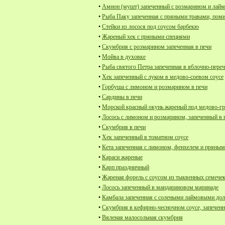
•
Амнон (мушт) запеченный с розмарином и лай
•
Рыба Паку запеченная с пряными травами, пом
•
Стейки из лосося под соусом барбекю
•
Жареный хек с пряными специями
•
Скумбрия с розмарином запеченная в печи
•
Мойва в духовке
•
Рыба святого Петра запеченная в яблочно-пере
•
Хек запеченный с луком в медово-соевом соусе
•
Горбуша с лимоном и розмарином в печи
•
Сардины в печи
•
Морской красный окунь жареный под медово-г
•
Лосось с лимоном и розмарином, запеченный в 
•
Скумбрия в печи
•
Хек запеченный в томатном соусе
•
Кета запеченная с лимоном, фенхелем и пряным
•
Караси жареные
•
Карп праздничный
•
Жареная форель с соусом из тыквенных семечек
•
Лосось запеченный в мандариновом маринаде
•
Камбала запеченная с солеными лаймовыми до
•
Скумбрия в кефирно-чесночном соусе, запеченн
•
Вяленая малосольная скумбрия