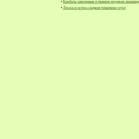
•
Камбала запеченная в пряном медовом маринад
•
Лосось в остро-сладком томатном соусе