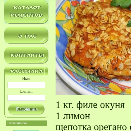
Имя:
E-mail:
1 кг. филе окуня
1 лимон
Наша кнопка
щепотка орегано