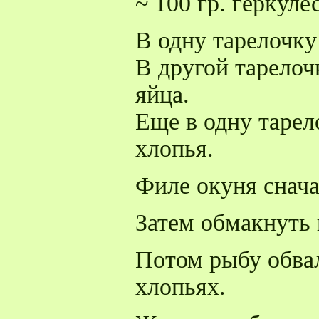
~ 100 гр. геркуле
В одну тарелочку
В другой тарелоч
яйца.
Еще в одну тарел
хлопья.
Филе окуня снача
Затем обмакнуть 
Потом рыбу обва
хлопьях.