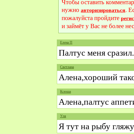
Чтобы оставить комментар
нужно
. Е
авторизироваться
пожалуйста пройдите
реги
и займёт у Вас не более не
Елена П
Палтус меня сразил.
Светлана
Алена,хороший тако
Ксюша
Алена,палтус аппе
Уля
Я тут на рыбу гляж