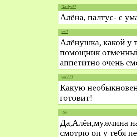
Natalya77
Алёна, палтус- с ум
test2
Алёнушка, какой у 
помощник отменный,
аппетитно очень см
wa3333
Какую необыкновен
готовит!
Rita
Да,Алён,мужчина н
смотрю он у тебя не