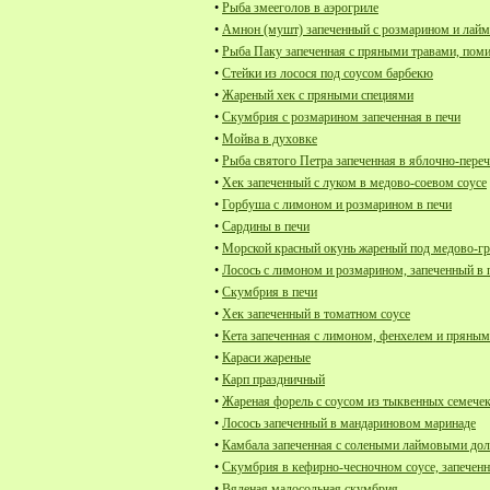
•
Рыба змееголов в аэрогриле
•
Амнон (мушт) запеченный с розмарином и лай
•
Рыба Паку запеченная с пряными травами, пом
•
Стейки из лосося под соусом барбекю
•
Жареный хек с пряными специями
•
Скумбрия с розмарином запеченная в печи
•
Мойва в духовке
•
Рыба святого Петра запеченная в яблочно-пере
•
Хек запеченный с луком в медово-соевом соусе
•
Горбуша с лимоном и розмарином в печи
•
Сардины в печи
•
Морской красный окунь жареный под медово-г
•
Лосось с лимоном и розмарином, запеченный в 
•
Скумбрия в печи
•
Хек запеченный в томатном соусе
•
Кета запеченная с лимоном, фенхелем и пряным
•
Караси жареные
•
Карп праздничный
•
Жареная форель с соусом из тыквенных семечек
•
Лосось запеченный в мандариновом маринаде
•
Камбала запеченная с солеными лаймовыми до
•
Скумбрия в кефирно-чесночном соусе, запеченн
•
Вяленая малосольная скумбрия