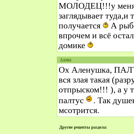
МОЛОДЕЦ!!!у меня
заглядывает туда,и 
получается
А рыбк
впрочем и всё оста
домике
Аленка
Ох Аленушка, ПАЛТ
вся злая такая (разр
отпрыском!!! ), а у 
палтус
. Так душе
мсотрится.
Другие рецепты раздела: