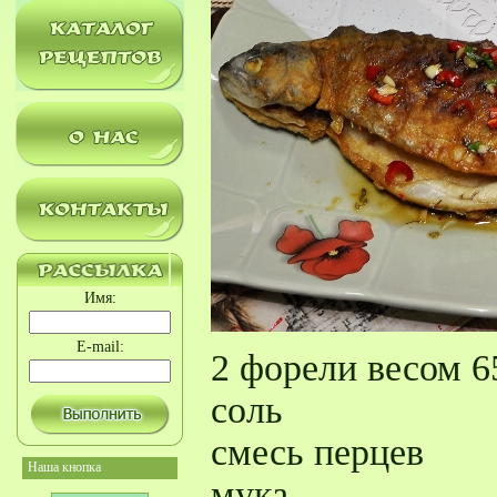
Имя:
E-mail:
2 форели весом 6
соль
смесь перцев
Наша кнопка
мука