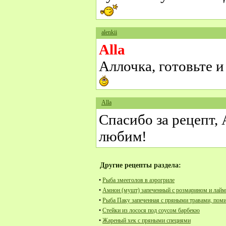
alenkii
Alla
Аллочка, готовьте и
Alla
Спасибо за рецепт,
любим!
Другие рецепты раздела:
•
Рыба змееголов в аэрогриле
•
Амнон (мушт) запеченный с розмарином и лай
•
Рыба Паку запеченная с пряными травами, пом
•
Стейки из лосося под соусом барбекю
•
Жареный хек с пряными специями