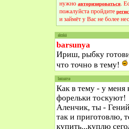
нужно
. Е
авторизироваться
пожалуйста пройдите
реги
и займёт у Вас не более не
alenkii
barsunya
Ириш, рыбку готови
что точно в тему!
barsunya
Как в тему - у меня
форельки тоскуют!
Аленчик, ты - Гений
так и приготовлю, т
купить...куплю сего