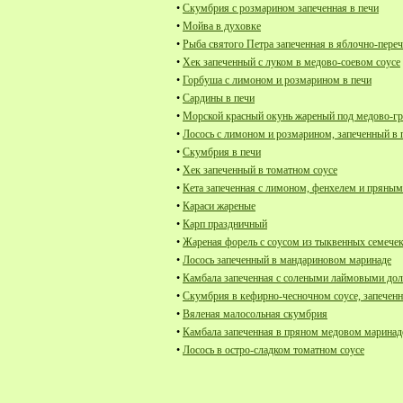
•
Скумбрия с розмарином запеченная в печи
•
Мойва в духовке
•
Рыба святого Петра запеченная в яблочно-пере
•
Хек запеченный с луком в медово-соевом соусе
•
Горбуша с лимоном и розмарином в печи
•
Сардины в печи
•
Морской красный окунь жареный под медово-г
•
Лосось с лимоном и розмарином, запеченный в 
•
Скумбрия в печи
•
Хек запеченный в томатном соусе
•
Кета запеченная с лимоном, фенхелем и пряным
•
Караси жареные
•
Карп праздничный
•
Жареная форель с соусом из тыквенных семечек
•
Лосось запеченный в мандариновом маринаде
•
Камбала запеченная с солеными лаймовыми до
•
Скумбрия в кефирно-чесночном соусе, запеченн
•
Вяленая малосольная скумбрия
•
Камбала запеченная в пряном медовом маринад
•
Лосось в остро-сладком томатном соусе