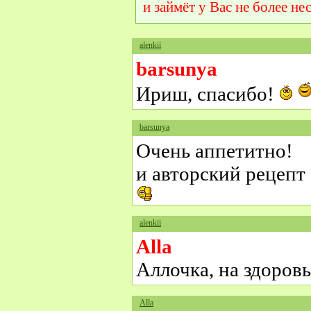
и займёт у Вас не более не
alenkii
barsunya
Ириш, спасибо!
barsunya
Очень аппетитно!
и авторский рецепт
alenkii
Alla
Аллочка, на здоров
Alla