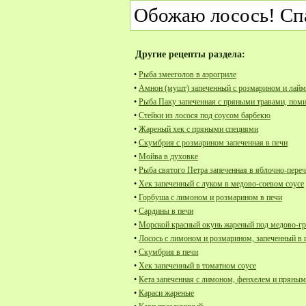
Обожаю лосось! Сп
Другие рецепты раздела:
•
Рыба змееголов в аэрогриле
•
Амнон (мушт) запеченный с розмарином и лай
•
Рыба Паку запеченная с пряными травами, пом
•
Стейки из лосося под соусом барбекю
•
Жареный хек с пряными специями
•
Скумбрия с розмарином запеченная в печи
•
Мойва в духовке
•
Рыба святого Петра запеченная в яблочно-пере
•
Хек запеченный с луком в медово-соевом соусе
•
Горбуша с лимоном и розмарином в печи
•
Сардины в печи
•
Морской красный окунь жареный под медово-г
•
Лосось с лимоном и розмарином, запеченный в 
•
Скумбрия в печи
•
Хек запеченный в томатном соусе
•
Кета запеченная с лимоном, фенхелем и пряным
•
Караси жареные