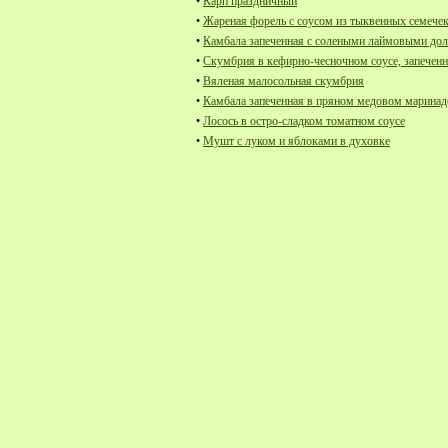
•
Карп праздничный
•
Жареная форель с соусом из тыквенных семечек
•
Камбала запеченная с солеными лаймовыми до
•
Скумбрия в кефирно-чесночном соусе, запеченн
•
Вяленая малосольная скумбрия
•
Камбала запеченная в пряном медовом маринад
•
Лосось в остро-сладком томатном соусе
•
Мушт с луком и яблоками в духовке