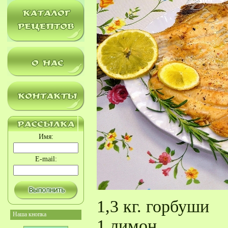
Имя:
E-mail:
1,3 кг. горбуши
Наша кнопка
1 лимон