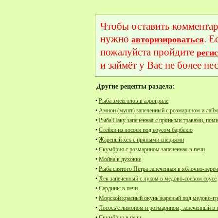
Чтобы оставить комментар
нужно
. Е
авторизироваться
пожалуйста пройдите
реги
и займёт у Вас не более не
Другие рецепты раздела:
•
Рыба змееголов в аэрогриле
•
Амнон (мушт) запеченный с розмарином и лай
•
Рыба Паку запеченная с пряными травами, пом
•
Стейки из лосося под соусом барбекю
•
Жареный хек с пряными специями
•
Скумбрия с розмарином запеченная в печи
•
Мойва в духовке
•
Рыба святого Петра запеченная в яблочно-пере
•
Хек запеченный с луком в медово-соевом соусе
•
Сардины в печи
•
Морской красный окунь жареный под медово-г
•
Лосось с лимоном и розмарином, запеченный в 
•
Скумбрия в печи