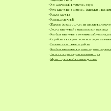
•
Хек запеченный в томатном соусе
•
Кета запеченная с лимоном, фенхелем и пряным
•
Караси жареные
•
Карп праздничный
•
Жареная форель с соусом из тыквенных семечек
•
Лосось запеченный в мандариновом маринаде
•
Камбала запеченная с солеными лаймовыми до
•
Скумбрия в кефирно-чесночном соусе, запеченн
•
Вяленая малосольная скумбрия
•
Камбала запеченная в пряном медовом маринад
•
Лосось в остро-сладком томатном соусе
•
Мушт с луком и яблоками в духовке