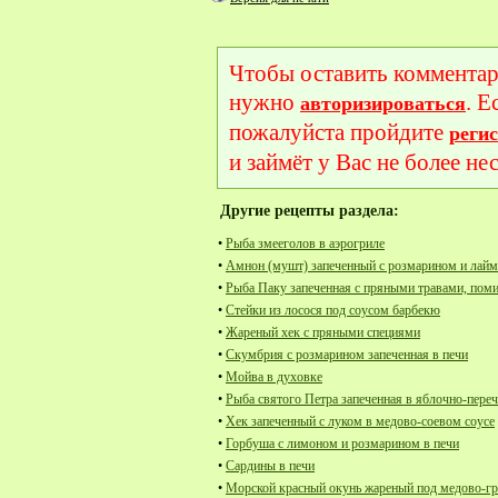
Чтобы оставить комментар
нужно
. Е
авторизироваться
пожалуйста пройдите
реги
и займёт у Вас не более не
Другие рецепты раздела:
•
Рыба змееголов в аэрогриле
•
Амнон (мушт) запеченный с розмарином и лай
•
Рыба Паку запеченная с пряными травами, пом
•
Стейки из лосося под соусом барбекю
•
Жареный хек с пряными специями
•
Скумбрия с розмарином запеченная в печи
•
Мойва в духовке
•
Рыба святого Петра запеченная в яблочно-пере
•
Хек запеченный с луком в медово-соевом соусе
•
Горбуша с лимоном и розмарином в печи
•
Сардины в печи
•
Морской красный окунь жареный под медово-г