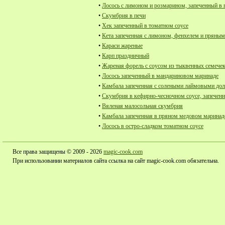
•
Лосось с лимоном и розмарином, запеченный в 
•
Скумбрия в печи
•
Хек запеченный в томатном соусе
•
Кета запеченная с лимоном, фенхелем и пряным
•
Караси жареные
•
Карп праздничный
•
Жареная форель с соусом из тыквенных семечек
•
Лосось запеченный в мандариновом маринаде
•
Камбала запеченная с солеными лаймовыми до
•
Скумбрия в кефирно-чесночном соусе, запеченн
•
Вяленая малосольная скумбрия
•
Камбала запеченная в пряном медовом маринад
•
Лосось в остро-сладком томатном соусе
Все права защищены © 2009 - 2026
magic-cook.com
При использовании материалов сайта ссылка на сайт magic-cook.com обязательна.