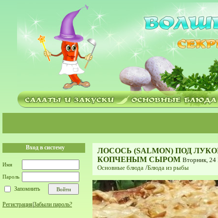
Вход в систему
ЛОСОСЬ (SALMON) ПОД ЛУК
КОПЧЕНЫМ СЫРОМ
Вторник, 24
Имя
Основные блюда
/
Блюда из рыбы
Пароль
Запомнить
Регистрация
|
Забыли пароль?