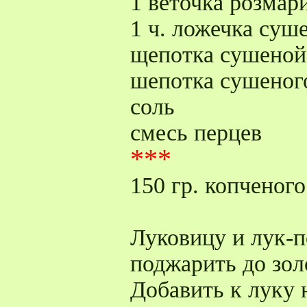
1 веточка розмар
1 ч. ложечка суш
щепотка сушеной
шепотка сушеног
соль
смесь перцев
***
150 гр. копченог
Луковицу и лук-п
поджарить до зол
Добавить к луку 