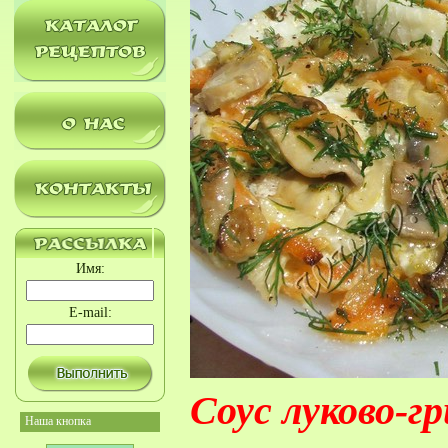
Имя:
E-mail:
Соус луково-г
Наша кнопка