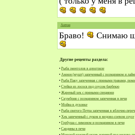
( только у меня в ре
Антон
Браво!
Снимаю шл
Другие рецепты раздела:
•
Рыба змееголов в аэрогриле
•
Амнон (мушт) запеченный с розмарином и лай
•
Рыба Паку запеченная с пряными травами, пом
•
Стейки из лосося под соусом барбекю
•
Жареный хек с пряными специями
•
Скумбрия с розмарином запеченная в печи
•
Мойва в духовке
•
Рыба святого Петра запеченная в яблочно-пере
•
Хек запеченный с луком в медово-соевом соусе
•
Горбуша с лимоном и розмарином в печи
•
Сардины в печи
•
Морской красный окунь жареный под медово-г