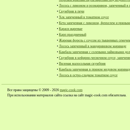
•
Лосось с лимоном и розмарином, запеченный в 
•
Скумбрия в печи
•
Хек запеченный в томатном соусе
•
Кета запеченная с лимоном, фенхелем и пряным
•
Караси жареные
•
Карп праздничный
•
Жареная форель с соусом из тыквенных семечек
•
Лосось запеченный в мандариновом маринаде
•
Камбала запеченная с солеными лаймовыми до
•
Скумбрия в кефирно-чесночном соусе, запеченн
•
Вяленая малосольная скумбрия
•
Камбала запеченная в пряном медовом маринад
•
Лосось в остро-сладком томатном соусе
Все права защищены © 2009 - 2026
magic-cook.com
При использовании материалов сайта ссылка на сайт magic-cook.com обязательна.