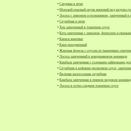
•
Сардины в печи
•
Морской красный окунь жареный под медово-г
•
Лосось с лимоном и розмарином, запеченный в 
•
Скумбрия в печи
•
Хек запеченный в томатном соусе
•
Кета запеченная с лимоном, фенхелем и пряным
•
Караси жареные
•
Карп праздничный
•
Жареная форель с соусом из тыквенных семечек
•
Лосось запеченный в мандариновом маринаде
•
Камбала запеченная с солеными лаймовыми до
•
Скумбрия в кефирно-чесночном соусе, запеченн
•
Вяленая малосольная скумбрия
•
Камбала запеченная в пряном медовом маринад
•
Лосось в остро-сладком томатном соусе