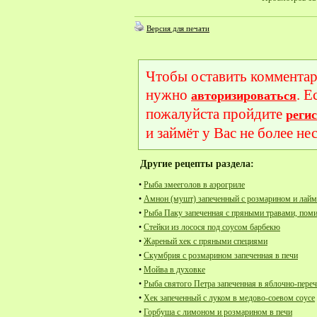
Версия для печати
Чтобы оставить комментар
нужно
. Е
авторизироваться
пожалуйста пройдите
реги
и займёт у Вас не более не
Другие рецепты раздела:
•
Рыба змееголов в аэрогриле
•
Амнон (мушт) запеченный с розмарином и лай
•
Рыба Паку запеченная с пряными травами, пом
•
Стейки из лосося под соусом барбекю
•
Жареный хек с пряными специями
•
Скумбрия с розмарином запеченная в печи
•
Мойва в духовке
•
Рыба святого Петра запеченная в яблочно-пере
•
Хек запеченный с луком в медово-соевом соусе
•
Горбуша с лимоном и розмарином в печи