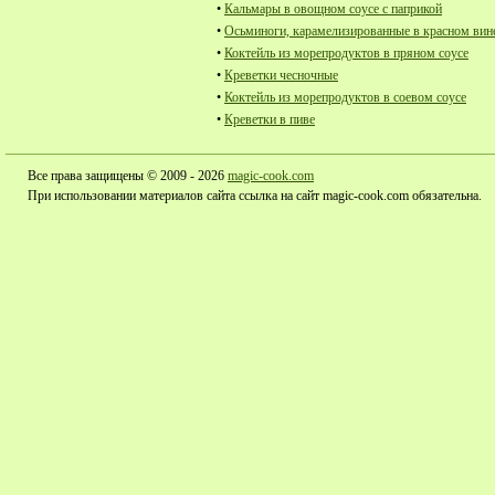
•
Кальмары в овощном соусе с паприкой
•
Осьминоги, карамелизированные в красном вин
•
Коктейль из морепродуктов в пряном соусе
•
Креветки чесночные
•
Коктейль из морепродуктов в соевом соусе
•
Креветки в пиве
Все права защищены © 2009 - 2026
magic-cook.com
При использовании материалов сайта ссылка на сайт magic-cook.com обязательна.