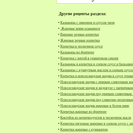
Другие рецепты раздела:
•
Кальмары с лимоном и соусом чили
•
Жареные мини осьминоги
•
Вареные речные креветки
•
Жареные речные креветки
•
Креветки в чесночном соусе
•
Кальмары во фритюре
•
Креветки с мятой в гранатовом сиропе
•
Кальмары и креветки в соевом соусе и бальзами
•
Кальмары с кунжутным маслом и соевым соус
•
Креветки и новозеландские мидии в соусе терия
•
Новозеландские мидии с пряным сливочным м
•
Новозеландские мидии в медовухе с папричны
•
Новозеландские мидии под пряным сливочным 
•
Новозеландские мидии под сливочно-чесночным
•
Новозеландские мидии жареные в белом вине
•
Креветки жареные во фритюре
•
Коктейль из морепродуктов в чесночном масле
•
Креветки тигровые жареные в соевом соусе с л
•
Креветки жареные с кумкватом