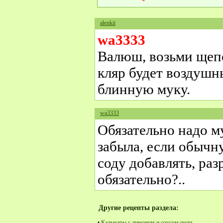
alenkii
wa3333
Валюш, возьми щепо
кляр будет воздушн
блинную муку.
wa3333
Обязательно надо м
забыла, если обычну
соду добавлять, ра
обязательно?..
Другие рецепты раздела:
•
Кальмары с лимоном и соусом чили