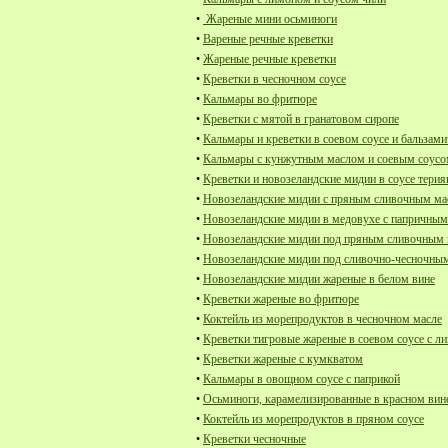
•
Жареные мини осьминоги
•
Вареные речные креветки
•
Жареные речные креветки
•
Креветки в чесночном соусе
•
Кальмары во фритюре
•
Креветки с мятой в гранатовом сиропе
•
Кальмары и креветки в соевом соусе и бальзами
•
Кальмары с кунжутным маслом и соевым соус
•
Креветки и новозеландские мидии в соусе терия
•
Новозеландские мидии с пряным сливочным м
•
Новозеландские мидии в медовухе с папричны
•
Новозеландские мидии под пряным сливочным 
•
Новозеландские мидии под сливочно-чесночным
•
Новозеландские мидии жареные в белом вине
•
Креветки жареные во фритюре
•
Коктейль из морепродуктов в чесночном масле
•
Креветки тигровые жареные в соевом соусе с л
•
Креветки жареные с кумкватом
•
Кальмары в овощном соусе с паприкой
•
Осьминоги, карамелизированные в красном вин
•
Коктейль из морепродуктов в пряном соусе
•
Креветки чесночные