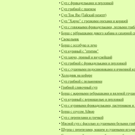
•
Суп с фрикадельками и перловкой
•
Суп грибной с пшеном
•
Суп Том Ям (Тайский рецепт)
•
Суп "Харчо" с грецкими орехами и корицей
•
Суп с говяжьими фрикадельками, лесными гриб
•
Борщ с рёбрышками дикого кабана и сахарной с
•
Свекольник
•
Борщ с оссобуко и лечо
•
Суп куриный с "птитим"
•
Суп харчо, пряный и вкуснейший
•
Суп грибной с фрикадельками и перловкой
•
Суп с сушеными подосиновиками и ячменной к
•
Холодник на кефире
•
Суп грибной с пельменями
•
Грибной сливочный суп
•
Борщ с жареными ребрышками и вяленой груш
•
Суп куриный с вермишелью и перловкой
•
Суп с куриными фрикадельками, пастернаком и 
•
Борщ с соусом Айвар
•
Суп с перепелами и гречкой
•
Мясной суп с фасолью и сушеными белыми гри
•
Шурпа с перепелами, машем и сушеными ягода