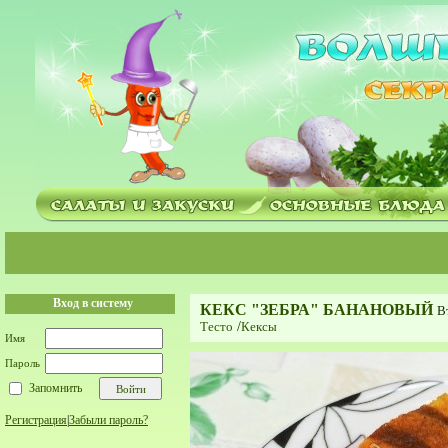
Вход в систему
КЕКС "ЗЕБРА" БАНАНОВЫЙ
В
Тесто
/
Кексы
Имя
Пароль
Запомнить
Регистрация
|
Забыли пароль?