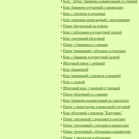
•
Кекс "Зебра" бананово-карамельный со стевией
•
Кекс бананово-грушевый с карамелью
•
Кекс с изюмом и цукатами
•
Кекс ванильно-шоколадный с нектаринами
•
Пирог фруктовый на кефире
•
Кекс с яблоками и кунжутной халвой
•
Кекс сметанный яблочный
•
Пирог с бананами и сливами
•
Пирог банановый с яблоком и цукатами
•
Кекс с бананом и кунжутной халвой
•
Яблочный пирог с корицей
•
Кекс банановый
•
Кекс банановый с изюмом и корицей
•
Кекс с халвой
•
Яблочный кекс с вареной сгущенкой
•
Пирог яблочный со сливами
•
Кекс бананово-карамельный на сыворотке
•
Пирог с виноградом и кокосовой стружкой
•
Кекс яблочный с изюмом "Капучино"
•
Пирог сметанный с цукатами и орехами
•
Пирог творожный с орехами и карамелью
•
Пирог творожный с яблоками и карамелью
•
Пирог с творогом и яблоками