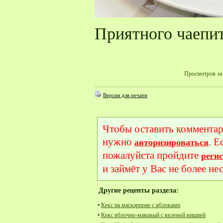
Приятного чаепи
Просмотров за 
Версия для печати
Чтобы оставить комментар
нужно
. Е
авторизироваться
пожалуйста пройдите
реги
и займёт у Вас не более не
Другие рецепты раздела:
•
Кекс на маскарпоне с яблоками
•
Кекс яблочно-маковый с вяленой вишней