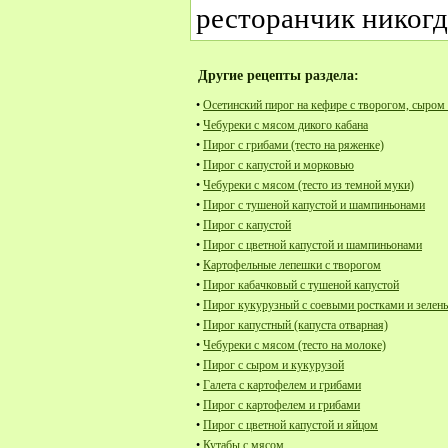
ресторанчик никогд
Другие рецепты раздела:
•
Осетинский пирог на кефире с творогом, сыром
•
Чебуреки с мясом дикого кабана
•
Пирог с грибами (тесто на ряженке)
•
Пирог с капустой и морковью
•
Чебуреки с мясом (тесто из темной муки)
•
Пирог с тушеной капустой и шампиньонами
•
Пирог с капустой
•
Пирог с цветной капустой и шампиньонами
•
Картофельные лепешки с творогом
•
Пирог кабачковый с тушеной капустой
•
Пирог кукурузный с соевыми ростками и зелен
•
Пирог капустный (капуста отварная)
•
Чебуреки с мясом (тесто на молоке)
•
Пирог с сыром и кукурузой
•
Галета с картофелем и грибами
•
Пирог с картофелем и грибами
•
Пирог с цветной капустой и яйцом
•
Кутабы с мясом