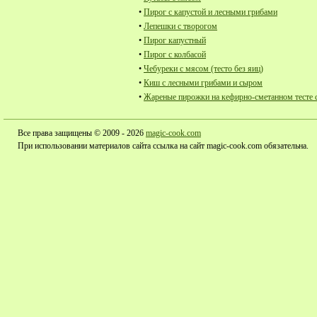
•
Пирог с капустой и лесными грибами
•
Лепешки с творогом
•
Пирог капустный
•
Пирог с колбасой
•
Чебуреки с мясом (тесто без яиц)
•
Киш с лесными грибами и сыром
•
Жареные пирожки на кефирно-сметанном тесте 
Все права защищены © 2009 - 2026
magic-cook.com
При использовании материалов сайта ссылка на сайт magic-cook.com обязательна.