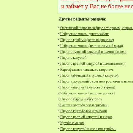
и займёт у Вас не более не
Другие рецепты раздела:
•
Осетинский пирог на кефире с творогом, сыром
•
Чебуреки с мясом дикого кабана
•
Пирог с грибами (тесто на ряженке)
•
Чебуреки с мясом (тесто из темной муки)
•
Пирог с тушеной капустой и шампиньонами
•
Пирог с капустой
•
Пирог с цветной капустой и шампиньонами
•
Картофельные лепешки с творогом
•
Пирог кабачковый с тушеной капустой
•
Пирог кукурузный с соевыми ростками и зелен
•
Пирог капустный (капуста отварная)
•
Чебуреки с мясом (тесто на молоке)
•
Пирог с сыром и кукурузой
•
Галета с картофелем и грибами
•
Пирог с картофелем и грибами
•
Пирог с цветной капустой и яйцом
•
Кутабы с мясом
•
Пирог с капустой и лесными грибами