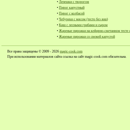
•
Лепешки с творогом
•
Пирог капустный
•
Пирог с колбасой
•
Чебуреки с мясом (тесто без яиц)
•
Киш с лесными грибами и сыром
•
Жареные пирожки на кефирно-сметанном тесте 
•
Жареные пирожки со свежей капустой
Все права защищены © 2009 - 2026
magic-cook.com
При использовании материалов сайта ссылка на сайт magic-cook.com обязательна.