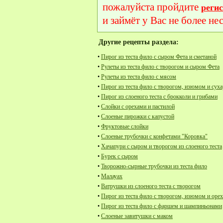
пожалуйста пройдите
реги
и займёт у Вас не более не
Другие рецепты раздела:
•
Пирог из теста фило с сыром Фета и сметаной
•
Рулеты из теста фило с творогом и сыром Фета
•
Рулеты из теста фило с мясом
•
Пирог из теста фило с творогом, изюмом и сух
•
Пирог из слоеного теста с брокколи и грибами
•
Слойки с орехами и пастилой
•
Слоеные пирожки с капустой
•
Фруктовые слойки
•
Слоеные трубочки с конфетами "Коровка"
•
Хачапури с сыром и творогом из слоеного теста
•
Бурек с сыром
•
Творожно-сырные трубочки из теста фило
•
Малауах
•
Ватрушки из слоеного теста с творогом
•
Пирог из теста фило с творогом, изюмом и ор
•
Пирог из теста фило с фаршем и шампиньонами
•
Слоеные завитушки с маком