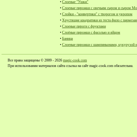
•
Слоеные "Ушки"
•
Слоеные пирожки с овечьим сыром и сыром Мо
•
Слойки - "конвертики" с творогом и укропом
•
Хрустящие квадратики из теста фило с пармеза
•
Слоеные пироги с фруктами
•
Слоёные пирожки с фасолью и яйцом
•
Баница
•
Слоеные пирожки с шампиньонами, кукурузой 
Все права защищены © 2009 - 2026
magic-cook.com
При использовании материалов сайта ссылка на сайт magic-cook.com обязательна.