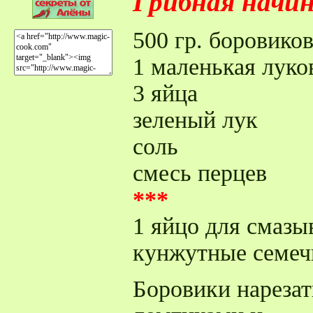
Грибная начи
500 гр. боровико
1 маленькая луко
3 яйца
зеленый лук
соль
смесь перцев
***
1 яйцо для смазы
кунжутные семеч
Боровики нареза