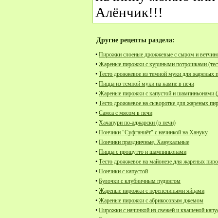
Алёнчик!!!
Другие рецепты раздела:
•
Пирожки слоеные дрожжевые с сыром и ветчин
•
Жареные пирожки с куриными потрошками (тест
•
Тесто дрожжевое из темной муки для жареных 
•
Пицца из темной муки на камне в печи
•
Жареные пирожки с капустой и шампиньонами (д
•
Тесто дрожжевое на сыворотке для жареных пи
•
Самса с мясом в печи
•
Хачапури по-аджарски (в печи)
•
Пончики "Суфганиёт" с начинкой на Хануку
•
Пончики праздничные, Ханукальные
•
Пицца с прошутто и шампиньонами
•
Тесто дрожжевое на майонезе для жареных пир
•
Пончики с капустой
•
Булочки с клубничным пудингом
•
Жареные пирожки с перепелиными яйцами
•
Жареные пирожки с абрикосовым джемом
•
Пирожки с начинкой из свежей и квашеной кап