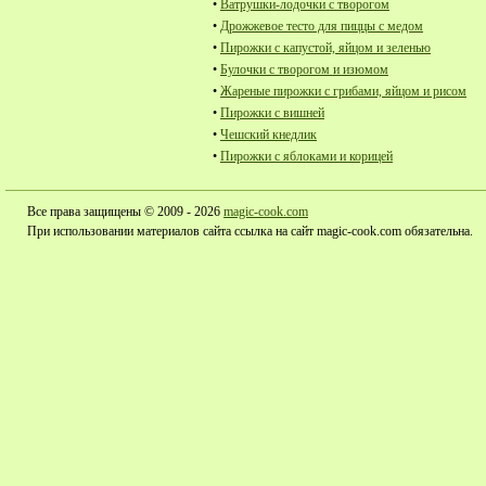
•
Ватрушки-лодочки с творогом
•
Дрожжевое тесто для пиццы с медом
•
Пирожки с капустой, яйцом и зеленью
•
Булочки с творогом и изюмом
•
Жареные пирожки с грибами, яйцом и рисом
•
Пирожки с вишней
•
Чешский кнедлик
•
Пирожки с яблоками и корицей
Все права защищены © 2009 - 2026
magic-cook.com
При использовании материалов сайта ссылка на сайт magic-cook.com обязательна.