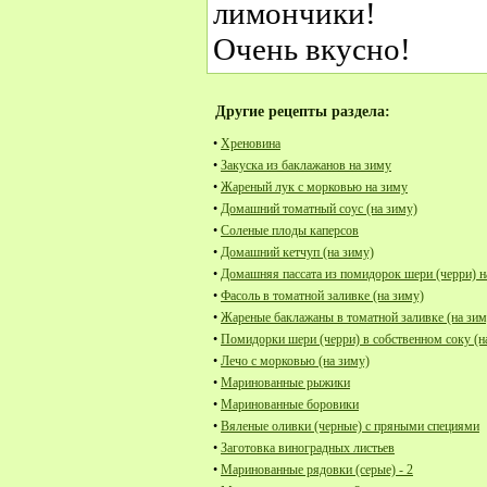
лимончики!
Очень вкусно!
Другие рецепты раздела:
•
Хреновина
•
Закуска из баклажанов на зиму
•
Жареный лук с морковью на зиму
•
Домашний томатный соус (на зиму)
•
Соленые плоды каперсов
•
Домашний кетчуп (на зиму)
•
Домашняя пассата из помидорок шери (черри) н
•
Фасоль в томатной заливке (на зиму)
•
Жареные баклажаны в томатной заливке (на зим
•
Помидорки шери (черри) в собственном соку (н
•
Лечо с морковью (на зиму)
•
Маринованные рыжики
•
Маринованные боровики
•
Вяленые оливки (черные) с пряными специями
•
Заготовка виноградных листьев
•
Маринованные рядовки (серые) - 2