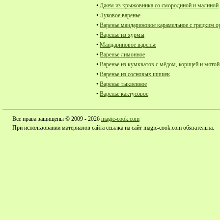
•
Джем из крыжовника со смородиной и малиной
•
Луковое варенье
•
Варенье мандариновое карамельное с грецким 
•
Варенье из хурмы
•
Мандариновое варенье
•
Варенье лимонное
•
Варенье из кумкватов с мёдом, корицей и мятой
•
Варенье из сосновых шишек
•
Варенье тыквенное
•
Варенье кактусовое
Все права защищены © 2009 - 2026
magic-cook.com
При использовании материалов сайта ссылка на сайт magic-cook.com обязательна.