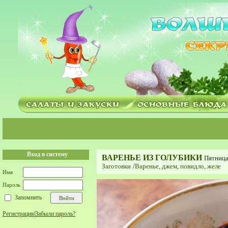
Вход в систему
ВАРЕНЬЕ ИЗ ГОЛУБИКИ
Пятница
Заготовки
/
Варенье, джем, повидло, желе
Имя
Пароль
Запомнить
Регистрация
|
Забыли пароль?