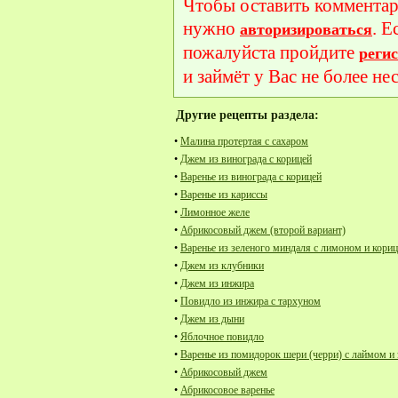
Чтобы оставить комментар
нужно
. Е
авторизироваться
пожалуйста пройдите
реги
и займёт у Вас не более не
Другие рецепты раздела:
•
Малина протертая с сахаром
•
Джем из винограда с корицей
•
Варенье из винограда с корицей
•
Варенье из кариссы
•
Лимонное желе
•
Абрикосовый джем (второй вариант)
•
Варенье из зеленого миндаля с лимоном и кори
•
Джем из клубники
•
Джем из инжира
•
Повидло из инжира с тархуном
•
Джем из дыни
•
Яблочное повидло
•
Варенье из помидорок шери (черри) с лаймом и
•
Абрикосовый джем
•
Абрикосовое варенье