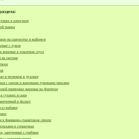
раздела:
ухарях в аэрогриле
вой тыквы
ляре на сыворотке и майонезе
еные с луком
и жареные в томатном соусе
 на сметане
итюре
ов
ью и чесноком в духовке
жки с сыром и жареными луковыми чипсами
зной панировке жареные во фритюре
в сухарях и сыре
апеченный в фольге
 и грибами
ляре
и в финиково-гранатовом сиропе
осисками в горшочках
и, запеченные с грибами
ты с шампиньонами