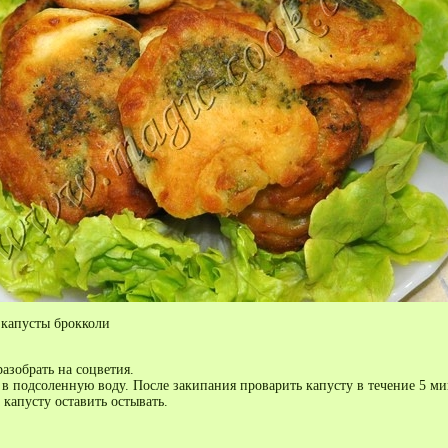
 капусты брокколи
азобрать на соцветия.
 в подсоленную воду. После закипания проварить капусту в течение 5 ми
а капусту оставить остывать.