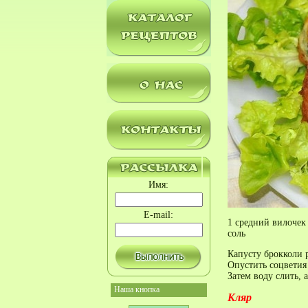
Имя:
E-mail:
1 средний вилочек
соль
Капусту брокколи р
Опустить соцветия
Затем воду слить, 
Наша кнопка
Кляр