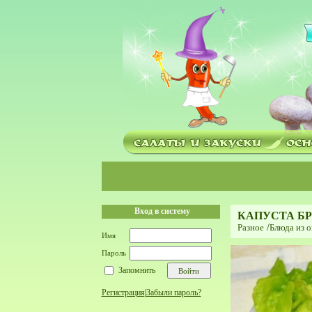
Вход в систему
КАПУСТА БР
Разное
/
Блюда из о
Имя
Пароль
Запомнить
Регистрация
|
Забыли пароль?