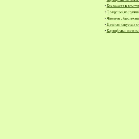
•
Баклажаны в томатно
•
Оладушки из цукини
•
Жюльен с баклажана
•
Цветная капуста в 
•
Картофель с лесным