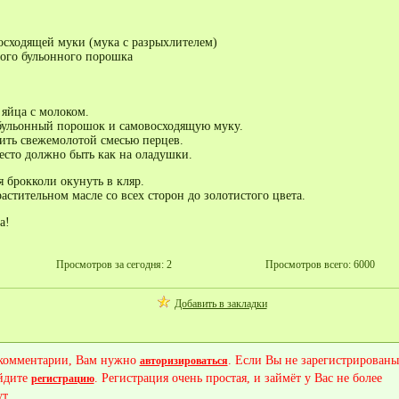
восходящей муки (мука с разрыхлителем)
ного бульонного порошка
 яйца с молоком.
бульонный порошок и самовосходящую муку.
ить свежемолотой смесью перцев.
есто должно быть как на оладушки.
 брокколи окунуть в кляр.
астительном масле со всех сторон до золотистого цвета.
та!
Просмотров за сегодня: 2
Просмотров всего: 6000
Добавить в закладки
 комментарии, Вам нужно
. Если Вы не зарегистрированы
авторизироваться
йдите
. Регистрация очень простая, и займёт у Вас не более
регистрацию
т.