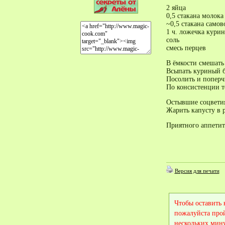
2 яйца
0,5 стакана молока
~0,5 стакана само
1 ч. ложечка кури
соль
смесь перцев
В ёмкости смешать
Всыпать куриный 
Посолить и поперч
По консистенции т
Остывшие соцветия
Жарить капусту в р
Приятного аппети
Версия для печати
Чтобы оставить
пожалуйста про
нескольких мину