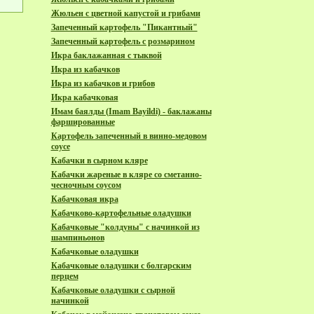
Жюльен с цветной капустой и грибами
Запеченный картофель "Пикантный"
Запеченный картофель с розмарином
Икра баклажанная с тыквой
Икра из кабачков
Икра из кабачков и грибов
Икра кабачковая
Имам баялды (Imam Bayildi) - баклажаны
фаршированные
Каpтофель запеченный в винно-медовом
соусе
Кабачки в сырном кляре
Кабачки жареные в кляре со сметанно-
чесночным соусом
Кабачковая икра
Кабачково-картофельные оладушки
Кабачковые "колдуны" с начинкой из
шампиньонов
Кабачковые оладушки
Кабачковые оладушки с болгарским
перцем
Кабачковые оладушки с сырной
начинкой