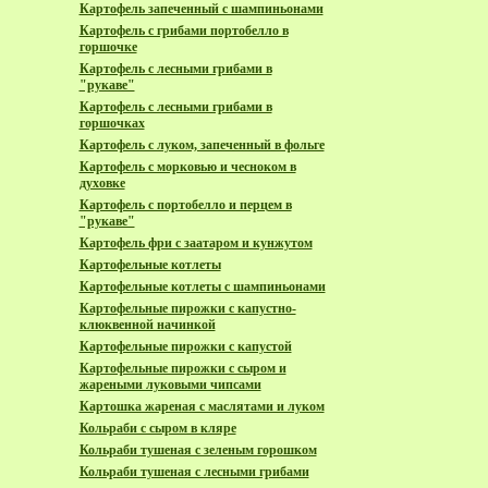
Картофель запеченный с шампиньонами
Картофель с грибами портобелло в
горшочке
Картофель с лесными грибами в
"рукаве"
Картофель с лесными грибами в
горшочках
Картофель с луком, запеченный в фольге
Картофель с морковью и чесноком в
духовке
Картофель с портобелло и перцем в
"рукаве"
Картофель фри с заатаром и кунжутом
Картофельные котлеты
Картофельные котлеты с шампиньонами
Картофельные пирожки с капустно-
клюквенной начинкой
Картофельные пирожки с капустой
Картофельные пирожки с сыром и
жареными луковыми чипсами
Картошка жареная с маслятами и луком
Кольраби с сыром в кляре
Кольраби тушеная с зеленым горошком
Кольраби тушеная с лесными грибами