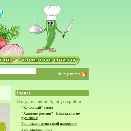
Лента рецептов
Разное
Блюда из овощей, яиц и грибов
"Кокосовый" омлет
"Хацилим романи" - Баклажаны по-
румынски
Баклажан в кунжутной панировке
Баклажанная икра