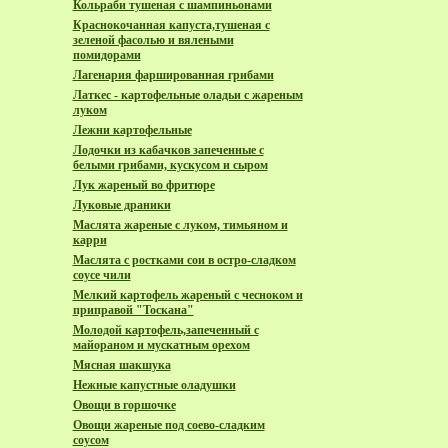
Кольраби тушеная с шампиньонами
Краснокочанная капуста,тушеная с
зеленой фасолью и вялеными
помидорами
Лагенария фаршированная грибами
Латкес - картофельные оладьи с жареным
луком
Лежни картофельные
Лодочки из кабачков запеченные с
белыми грибами, кускусом и сыром
Лук жареный во фритюре
Луковые драники
Маслята жареные с луком, тимьяном и
карри
Маслята с ростками сои в остро-сладком
соусе чили
Мелкий картофель жареный с чесноком и
приправой "Тоскана"
Молодой картофель,запеченный с
майораном и мускатным орехом
Мясная шакшука
Нежные капустные оладушки
Овощи в горшочке
Овощи жареные под соево-сладким
соусом