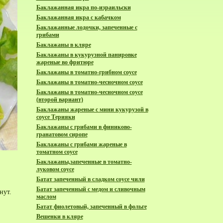
Баклажанная икра по-израильски
Баклажанная икра с кабачком
Баклажанные лодочки, запеченные с
грибами
Баклажаны в кляре
Баклажаны в кукурузной панировке
жареные во фритюре
Баклажаны в томатно-грибном соусе
Баклажаны в томатно-чесночном соусе
Баклажаны в томатно-чесночном соусе
(второй вариант)
Баклажаны жареные с мини кукурузой в
соусе Терияки
Баклажаны с грибами в финиково-
гранатовом сиропе
Баклажаны с грибами жареные в
томатном соусе
Баклажаны,запеченные в томатно-
луковом соусе
Батат запеченный в сладком соусе чили
Батат запеченный с медом и сливочным
нут.
маслом
Батат фиолетовый, запеченный в фольге
Вешенки в кляре