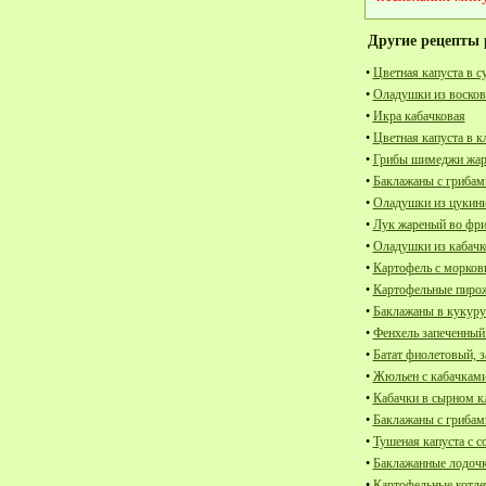
Другие рецепты 
•
Цветная капуста в с
•
Оладушки из воско
•
Икра кабачковая
•
Цветная капуста в к
•
Грибы шимеджи жар
•
Баклажаны с грибам
•
Оладушки из цукини
•
Лук жареный во фр
•
Оладушки из кабачк
•
Картофель с морков
•
Картофельные пиро
•
Баклажаны в кукуру
•
Фенхель запеченный 
•
Батат фиолетовый, з
•
Жюльен с кабачками
•
Кабачки в сырном к
•
Баклажаны с грибам
•
Тушеная капуста с с
•
Баклажанные лодочк
•
Картофельные котле