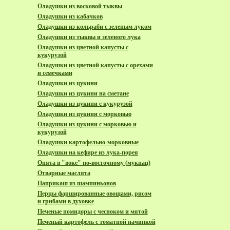
Оладушки из восковой тыквы
Оладушки из кабачков
Оладушки из кольраби с зеленым луком
Оладушки из тыквы и зеленого лука
Оладушки из цветной капусты с
кукурузой
Оладушки из цветной капусты с орехами
и семечками
Оладушки из цукини
Оладушки из цукини на сметане
Оладушки из цукини с кукурузой
Оладушки из цукини с морковью
Оладушки из цукини с морковью и
кукурузой
Оладушки картофельно-морковные
Оладушки на кефире из лука-порея
Опята в "воке" по-восточному (мукпац)
Отварные маслята
Паприкаш из шампиньонов
Перцы фаршированные овощами, рисом
и грибами в духовке
Печеные помидоры с чесноком и мятой
Печеный картофель с томатной начинкой