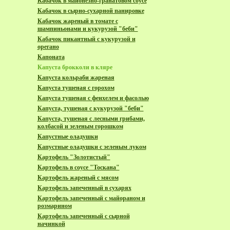
Кабачок в майонезно-гранатовом соусе
Кабачок в сырно-сухарной панировке
Кабачок жареный в томате с
шампиньонами и кукурузой "беби"
Кабачок пикантный с кукурузой и
орегано
Капоната
Капуста брокколи в кляре
Капуста кольраби жареная
Капуста тушеная с горохом
Капуста тушеная с фенхелем и фасолью
Капуста, тушеная с кукурузой "беби"
Капуста, тушеная с лесными грибами,
колбасой и зеленым горошком
Капустные оладушки
Капустные оладушки с зеленым луком
Картофель "Золотистый"
Картофель в соусе "Тоскана"
Картофель жареный с мясом
Картофель запеченный в сухарях
Картофель запеченный с майораном и
розмарином
Картофель запеченный с сырной
начинкой