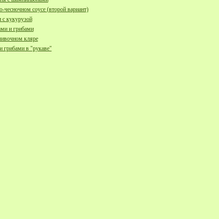
-чесночном соусе (второй вариант)
 с кукурузой
ми и грибами
сливочном кляре
и грибами в "рукаве"