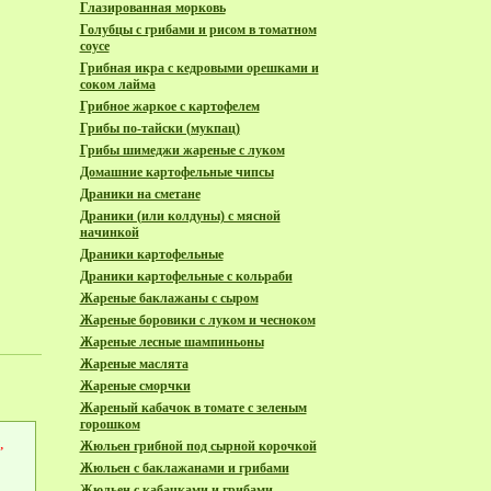
Глазированная морковь
Голубцы с грибами и рисом в томатном
соусе
Грибная икра с кедровыми орешками и
соком лайма
Грибное жаркое с картофелем
Грибы по-тайски (мукпац)
Грибы шимеджи жареные с луком
Домашние картофельные чипсы
Драники на сметане
Драники (или колдуны) с мясной
начинкой
Драники картофельные
Драники картофельные с кольраби
Жареные баклажаны с сыром
Жареные боровики с луком и чесноком
Жареные лесные шампиньоны
Жареные маслята
Жареные сморчки
Жареный кабачок в томате с зеленым
горошком
,
Жюльен грибной под сырной корочкой
Жюльен с баклажанами и грибами
Жюльен с кабачками и грибами