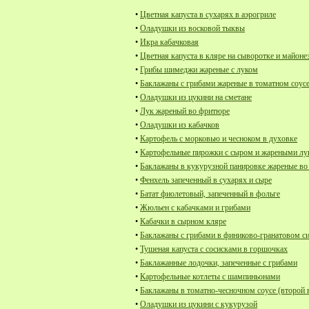
•
Цветная капуста в сухарях в аэрогриле
•
Оладушки из восковой тыквы
•
Икра кабачковая
•
Цветная капуста в кляре на сыворотке и майоне
•
Грибы шимеджи жареные с луком
•
Баклажаны с грибами жареные в томатном соус
•
Оладушки из цукини на сметане
•
Лук жареный во фритюре
•
Оладушки из кабачков
•
Картофель с морковью и чесноком в духовке
•
Картофельные пирожки с сыром и жареными л
•
Баклажаны в кукурузной панировке жареные в
•
Фенхель запеченный в сухарях и сыре
•
Батат фиолетовый, запеченный в фольге
•
Жюльен с кабачками и грибами
•
Кабачки в сырном кляре
•
Баклажаны с грибами в финиково-гранатовом с
•
Тушеная капуста с сосисками в горшочках
•
Баклажанные лодочки, запеченные с грибами
•
Картофельные котлеты с шампиньонами
•
Баклажаны в томатно-чесночном соусе (второй 
•
Оладушки из цукини с кукурузой