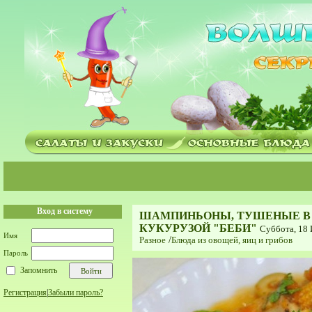
Вход в систему
ШАМПИНЬОНЫ, ТУШЕНЫЕ В 
КУКУРУЗОЙ "БЕБИ"
Суббота, 18 
Имя
Разное
/
Блюда из овощей, яиц и грибов
Пароль
Запомнить
Регистрация
|
Забыли пароль?