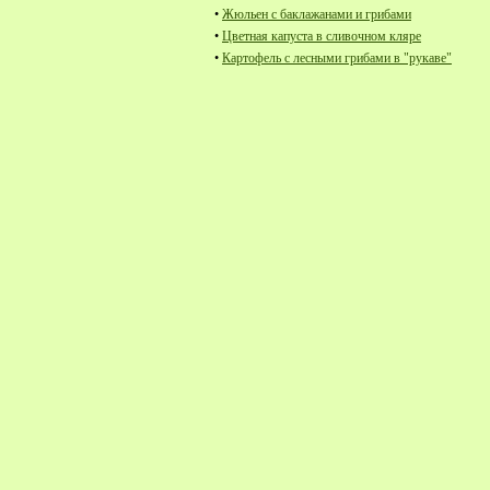
•
Жюльен с баклажанами и грибами
•
Цветная капуста в сливочном кляре
•
Картофель с лесными грибами в "рукаве"