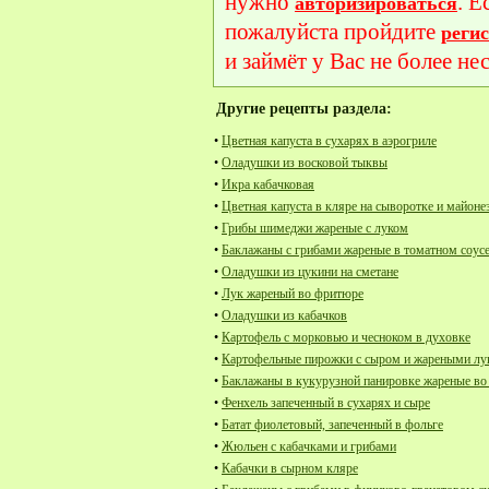
нужно
. Е
авторизироваться
пожалуйста пройдите
реги
и займёт у Вас не более не
Другие рецепты раздела:
•
Цветная капуста в сухарях в аэрогриле
•
Оладушки из восковой тыквы
•
Икра кабачковая
•
Цветная капуста в кляре на сыворотке и майоне
•
Грибы шимеджи жареные с луком
•
Баклажаны с грибами жареные в томатном соус
•
Оладушки из цукини на сметане
•
Лук жареный во фритюре
•
Оладушки из кабачков
•
Картофель с морковью и чесноком в духовке
•
Картофельные пирожки с сыром и жареными л
•
Баклажаны в кукурузной панировке жареные в
•
Фенхель запеченный в сухарях и сыре
•
Батат фиолетовый, запеченный в фольге
•
Жюльен с кабачками и грибами
•
Кабачки в сырном кляре