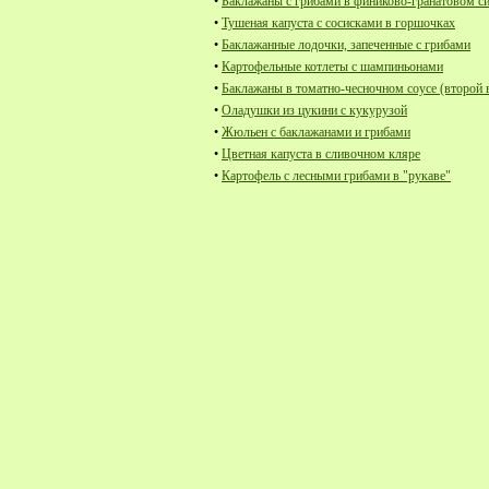
•
Баклажаны с грибами в финиково-гранатовом с
•
Тушеная капуста с сосисками в горшочках
•
Баклажанные лодочки, запеченные с грибами
•
Картофельные котлеты с шампиньонами
•
Баклажаны в томатно-чесночном соусе (второй 
•
Оладушки из цукини с кукурузой
•
Жюльен с баклажанами и грибами
•
Цветная капуста в сливочном кляре
•
Картофель с лесными грибами в "рукаве"