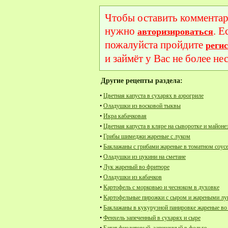
Чтобы оставить комментар
нужно
. Е
авторизироваться
пожалуйста пройдите
реги
и займёт у Вас не более не
Другие рецепты раздела:
•
Цветная капуста в сухарях в аэрогриле
•
Оладушки из восковой тыквы
•
Икра кабачковая
•
Цветная капуста в кляре на сыворотке и майоне
•
Грибы шимеджи жареные с луком
•
Баклажаны с грибами жареные в томатном соус
•
Оладушки из цукини на сметане
•
Лук жареный во фритюре
•
Оладушки из кабачков
•
Картофель с морковью и чесноком в духовке
•
Картофельные пирожки с сыром и жареными л
•
Баклажаны в кукурузной панировке жареные в
•
Фенхель запеченный в сухарях и сыре