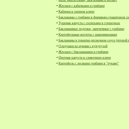
•
Батат фиолетовый, запеченный в фольге
•
Жюльен с кабачками и грибами
•
Кабачки в сырном кляре
•
Баклажаны с грибами в финиково-гранатовом с
•
Тушеная капуста с сосисками в горшочках
•
Баклажанные лодочки, запеченные с грибами
•
Картофельные котлеты с шампиньонами
•
Баклажаны в томатно-чесночном соусе (второй 
•
Оладушки из цукини с кукурузой
•
Жюльен с баклажанами и грибами
•
Цветная капуста в сливочном кляре
•
Картофель с лесными грибами в "рукаве"