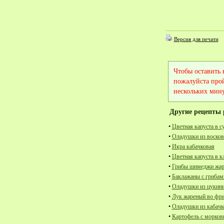
Версия для печати
Чтобы оставить
пожалуйста про
нескольких мину
Другие рецепты 
•
Цветная капуста в с
•
Оладушки из воско
•
Икра кабачковая
•
Цветная капуста в к
•
Грибы шимеджи жар
•
Баклажаны с грибам
•
Оладушки из цукини
•
Лук жареный во фр
•
Оладушки из кабачк
•
Картофель с морков