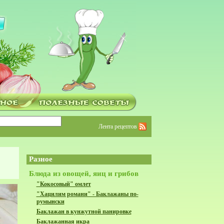
Лента рецептов
Разное
Блюда из овощей, яиц и грибов
"Кокосовый" омлет
"Хацилим романи" - Баклажаны по-
румынски
Баклажан в кунжутной панировке
Баклажанная икра