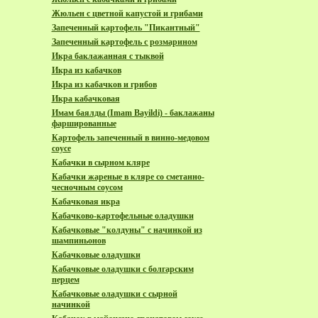
Жюльен с цветной капустой и грибами
Запеченный картофель "Пикантный"
Запеченный картофель с розмарином
Икра баклажанная с тыквой
Икра из кабачков
Икра из кабачков и грибов
Икра кабачковая
Имам баялды (Imam Bayildi) - баклажаны
фаршированные
Каpтофель запеченный в винно-медовом
соусе
Кабачки в сырном кляре
Кабачки жареные в кляре со сметанно-
чесночным соусом
Кабачковая икра
Кабачково-картофельные оладушки
Кабачковые "колдуны" с начинкой из
шампиньонов
Кабачковые оладушки
Кабачковые оладушки с болгарским
перцем
Кабачковые оладушки с сырной
начинкой