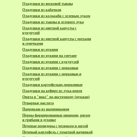
Оладушки из восковой тыквы
Оладушки из кабачков
Оладушки из кольраби с зеленым луком
Оладушки из тыквы и зеленого лука
Оладушки из цветной капусты с
кукурузой
Оладушки из цветной капусты с орехами
и семечками
Оладушки из цукини
Оладушки из цукини на сметане
Оладушки из цукини с кукурузой
Оладушки из цукини с морковью
Оладушки из цукини с морковью и
кукурузой
Оладушки картофельно-морковные
Оладушки на кефире из лука-порея
Опята в "воке" по-восточному (мукпац)
Отварные маслята
Паприкаш из шампиньонов
Перцы фаршированные овощами, рисом
и грибами в духовке
Печеные помидоры с чесноком и мятой
Печеный картофель с томатной начинкой