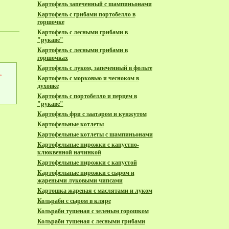
Картофель запеченный с шампиньонами
Картофель с грибами портобелло в
горшочке
Картофель с лесными грибами в
"рукаве"
Картофель с лесными грибами в
горшочках
Картофель с луком, запеченный в фольге
,
Картофель с морковью и чесноком в
духовке
Картофель с портобелло и перцем в
"рукаве"
Картофель фри с заатаром и кунжутом
Картофельные котлеты
Картофельные котлеты с шампиньонами
Картофельные пирожки с капустно-
клюквенной начинкой
Картофельные пирожки с капустой
Картофельные пирожки с сыром и
жареными луковыми чипсами
Картошка жареная с маслятами и луком
Кольраби с сыром в кляре
Кольраби тушеная с зеленым горошком
Кольраби тушеная с лесными грибами