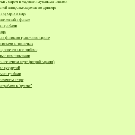
жки с сыром и жареными луковыми чипсами
зной панировке жареные во фритюре
в сухарях и сыре
апеченный в фольге
 и грибами
ляре
и в финиково-гранатовом сиропе
осисками в горшочках
и, запеченные с грибами
ты с шампиньонами
-чесночном соусе (второй вариант)
 с кукурузой
ми и грибами
сливочном кляре
и грибами в "рукаве"