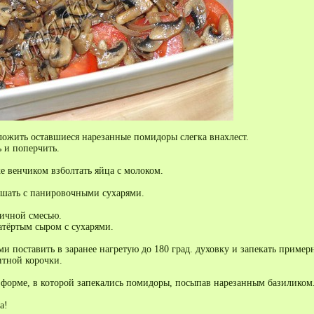
ложить оставшиеся нарезанные помидоры слегка внахлест.
 и поперчить.
е венчиком взболтать яйца с молоком.
ешать с панировочными сухарями.
ичной смесью.
атёртым сыром с сухарями.
 поставить в заранее нагретую до 180 град. духовку и запекать примерн
итной корочки.
в форме, в которой запекались помидоры, посыпав нарезанным базиликом
а!