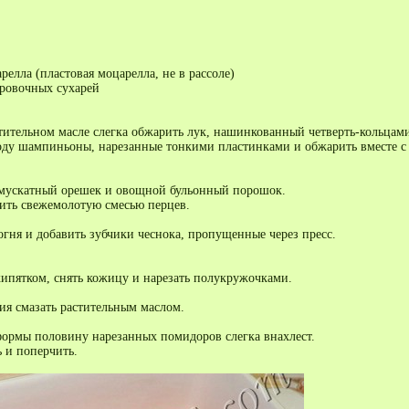
релла (пластовая моцарелла, не в рассоле)
ировочных сухарей
стительном масле слегка обжарить лук, нашинкованный четверть-кольцами
оду шампиньоны, нарезанные тонкими пластинками и обжарить вместе с
 мускатный орешек и овощной бульонный порошок.
ить свежемолотую смесью перцев.
огня и добавить зубчики чеснока, пропущенные через пресс.
ипятком, снять кожицу и нарезать полукружочками.
ия смазать растительным маслом.
ормы половину нарезанных помидоров слегка внахлест.
 и поперчить.