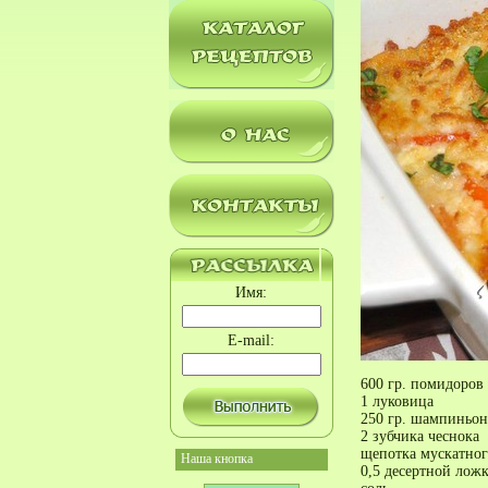
Имя:
E-mail:
600 гр. помидоров
1 луковица
250 гр. шампиньон
2 зубчика чеснока
щепотка мускатног
Наша кнопка
0,5 десертной лож