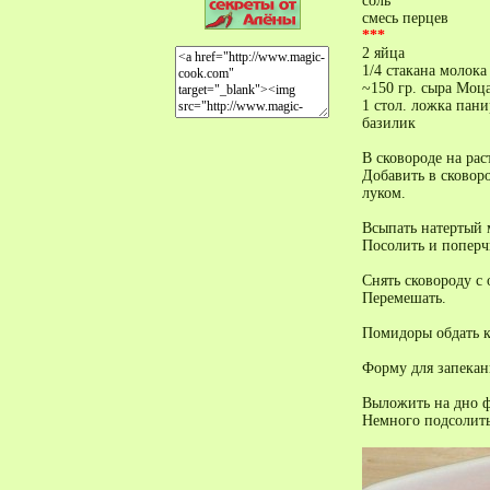
соль
смесь перцев
***
2 яйца
1/4 стакана молока
~150 гр. сыра Моца
1 стол. ложка пан
базилик
В сковороде на ра
Добавить в сковор
луком.
Всыпать натертый
Посолить и поперч
Снять сковороду с 
Перемешать.
Помидоры обдать к
Форму для запекан
Выложить на дно ф
Немного подсолить