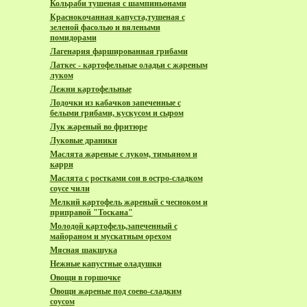
Кольраби тушеная с шампиньонами
Краснокочанная капуста,тушеная с
зеленой фасолью и вялеными
помидорами
Лагенария фаршированная грибами
Латкес - картофельные оладьи с жареным
луком
Лежни картофельные
Лодочки из кабачков запеченные с
белыми грибами, кускусом и сыром
Лук жареный во фритюре
Луковые драники
Маслята жареные с луком, тимьяном и
карри
Маслята с ростками сои в остро-сладком
соусе чили
Мелкий картофель жареный с чесноком и
приправой "Тоскана"
Молодой картофель,запеченный с
майораном и мускатным орехом
Мясная шакшука
Нежные капустные оладушки
Овощи в горшочке
Овощи жареные под соево-сладким
соусом