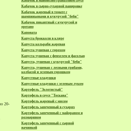
Кабачок в майонезно-гранатовом соусе
Кабачок в сырно-сухарной панировке
Кабачок жареный в томате с
шампиньонами и кукурузой "беби"
Кабачок пикантный с кукурузой и
орегано
Капоната
Капуста брокколи в кляре
Капуста кольраби жареная
Капуста тушеная с горохом
Капуста тушеная с фенхелем и фасолью
Капуста, тушеная с кукурузой "беби"
Капуста, тушеная с лесными грибами,
колбасой и зеленым горошком
Капустные оладушки
Капустные оладушки с зеленым луком
Картофель "Золотистый"
Картофель в соусе "Тоскана"
Картофель жареный с мясом
о 20-
Картофель запеченный в сухарях
Картофель запеченный с майораном и
розмарином
.
Картофель запеченный с сырной
начинкой