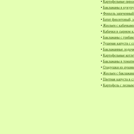
•
Картофельные пиро
•
Баклажаны в кукуру
•
Фенхель запеченный 
•
Батат фиолетовый, з
•
Жюльен с кабачками
•
Кабачки в сырном к
•
Баклажаны с грибам
•
Тушеная капуста с с
•
Баклажанные лодочк
•
Картофельные котле
•
Баклажаны в томатно
•
Оладушки из цукини
•
Жюльен с баклажана
•
Цветная капуста в 
•
Картофель с лесным