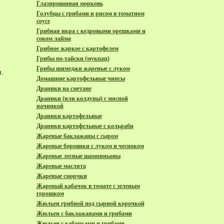
Глазированная морковь
Голубцы с грибами и рисом в томатном
соусе
Грибная икра с кедровыми орешками и
соком лайма
Грибное жаркое с картофелем
Грибы по-тайски (мукпац)
Грибы шимеджи жареные с луком
.
Домашние картофельные чипсы
Драники на сметане
Драники (или колдуны) с мясной
начинкой
Драники картофельные
Драники картофельные с кольраби
Жареные баклажаны с сыром
Жареные боровики с луком и чесноком
Жареные лесные шампиньоны
Жареные маслята
Жареные сморчки
Жареный кабачок в томате с зеленым
горошком
Жюльен грибной под сырной корочкой
Жюльен с баклажанами и грибами
Жюльен с кабачками и грибами