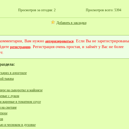
Просмотров за сегодня: 2
Просмотров всего: 5394
Добавить в закладки
 комментарии, Вам нужно
. Если Вы не зарегистрированы
авторизироваться
йдите
. Регистрация очень простая, и займёт у Вас не более
регистрацию
т.
раздела:
ухарях в аэрогриле
вой тыквы
ляре на сыворотке и майонезе
еные с луком
и жареные в томатном соусе
 на сметане
итюре
ов
ью и чесноком в духовке