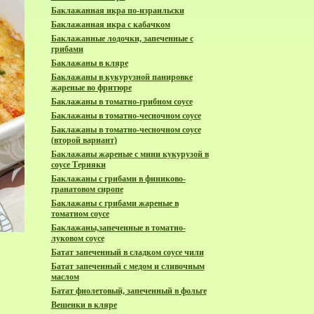
Баклажанная икра по-израильски
Баклажанная икра с кабачком
Баклажанные лодочки, запеченные с
грибами
Баклажаны в кляре
Баклажаны в кукурузной панировке
жареные во фритюре
Баклажаны в томатно-грибном соусе
Баклажаны в томатно-чесночном соусе
Баклажаны в томатно-чесночном соусе
(второй вариант)
Баклажаны жареные с мини кукурузой в
соусе Терияки
Баклажаны с грибами в финиково-
гранатовом сиропе
Баклажаны с грибами жареные в
томатном соусе
Баклажаны,запеченные в томатно-
луковом соусе
Батат запеченный в сладком соусе чили
Батат запеченный с медом и сливочным
маслом
Батат фиолетовый, запеченный в фольге
Вешенки в кляре