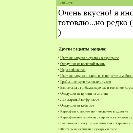
barsunya
Очень вкусно! я ин
готовлю...но редко 
)
Другие рецепты раздела:
•
Цветная капуста в сухарях в аэрогриле
•
Оладушки из восковой тыквы
•
Икра кабачковая
•
Цветная капуста в кляре на сыворотке и майоне
•
Грибы шимеджи жареные с луком
•
Баклажаны с грибами жареные в томатном соус
•
Оладушки из цукини на сметане
•
Лук жареный во фритюре
•
Оладушки из кабачков
•
Картофель с морковью и чесноком в духовке
•
Картофельные пирожки с сыром и жареными л
•
Баклажаны в кукурузной панировке жареные в
•
Фенхель запеченный в сухарях и сыре