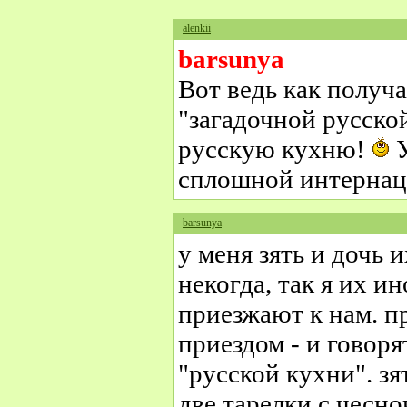
alenkii
barsunya
Вот ведь как получа
"загадочной русско
русскую кухню!
У
сплошной интерна
barsunya
у меня зять и дочь 
некогда, так я их ин
приезжают к нам. п
приездом - и говоря
"русской кухни". зя
две тарелки с чесно