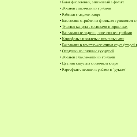
•
Батат фиолетовый, запеченный в фольге
•
Жюльен с кабачками и грибами
•
Кабачки в сырном кляре
•
Баклажаны с грибами в финиково-гранатовом с
•
Тушеная капуста с сосисками в горшочках
•
Баклажанные лодочки, запеченные с грибами
•
Картофельные котлеты с шампиньонами
•
Баклажаны в томатно-чесночном соусе (второй 
•
Оладушки из цукини с кукурузой
•
Жюльен с баклажанами и грибами
•
Цветная капуста в сливочном кляре
•
Картофель с лесными грибами в "рукаве"