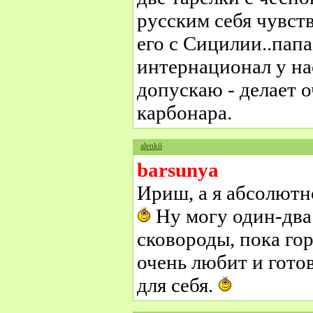
русским себя чувств
его с Сицилии..папа
интернационал у нас.
допускаю - делает 
карбонара.
alenkii
barsunya
Ириш, а я абсолютн
Ну могу один-два
сковороды, пока го
очень любит и гото
для себя.