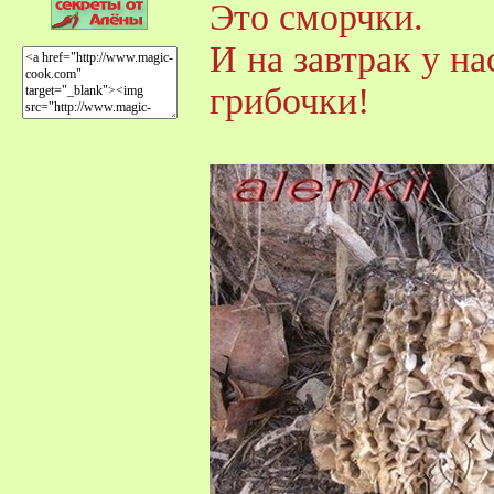
Это сморчки.
И на завтрак у н
грибочки!