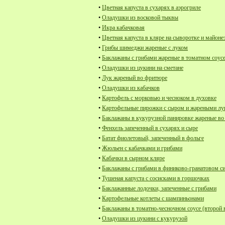
•
Цветная капуста в сухарях в аэрогриле
•
Оладушки из восковой тыквы
•
Икра кабачковая
•
Цветная капуста в кляре на сыворотке и майоне
•
Грибы шимеджи жареные с луком
•
Баклажаны с грибами жареные в томатном соус
•
Оладушки из цукини на сметане
•
Лук жареный во фритюре
•
Оладушки из кабачков
•
Картофель с морковью и чесноком в духовке
•
Картофельные пирожки с сыром и жареными л
•
Баклажаны в кукурузной панировке жареные в
•
Фенхель запеченный в сухарях и сыре
•
Батат фиолетовый, запеченный в фольге
•
Жюльен с кабачками и грибами
•
Кабачки в сырном кляре
•
Баклажаны с грибами в финиково-гранатовом с
•
Тушеная капуста с сосисками в горшочках
•
Баклажанные лодочки, запеченные с грибами
•
Картофельные котлеты с шампиньонами
•
Баклажаны в томатно-чесночном соусе (второй 
•
Оладушки из цукини с кукурузой