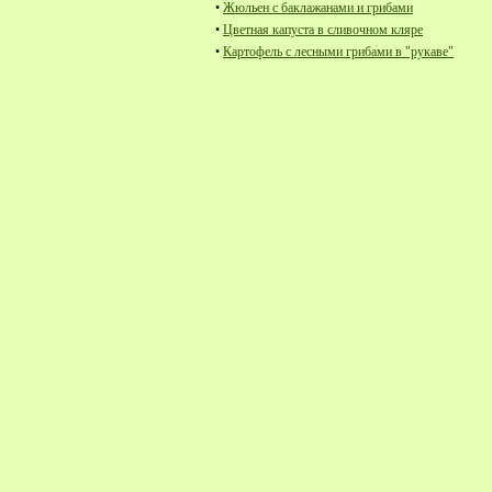
•
Жюльен с баклажанами и грибами
•
Цветная капуста в сливочном кляре
•
Картофель с лесными грибами в "рукаве"