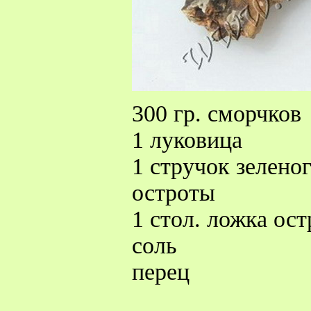
300 гр. сморчков
1 луковица
1 стручок зелено
остроты
1 стол. ложка ост
соль
перец