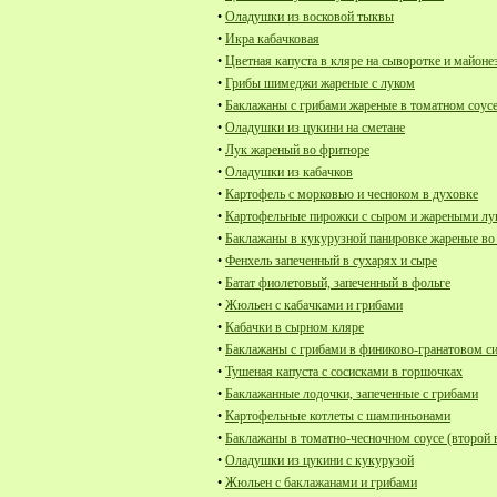
•
Оладушки из восковой тыквы
•
Икра кабачковая
•
Цветная капуста в кляре на сыворотке и майоне
•
Грибы шимеджи жареные с луком
•
Баклажаны с грибами жареные в томатном соус
•
Оладушки из цукини на сметане
•
Лук жареный во фритюре
•
Оладушки из кабачков
•
Картофель с морковью и чесноком в духовке
•
Картофельные пирожки с сыром и жареными л
•
Баклажаны в кукурузной панировке жареные в
•
Фенхель запеченный в сухарях и сыре
•
Батат фиолетовый, запеченный в фольге
•
Жюльен с кабачками и грибами
•
Кабачки в сырном кляре
•
Баклажаны с грибами в финиково-гранатовом с
•
Тушеная капуста с сосисками в горшочках
•
Баклажанные лодочки, запеченные с грибами
•
Картофельные котлеты с шампиньонами
•
Баклажаны в томатно-чесночном соусе (второй 
•
Оладушки из цукини с кукурузой
•
Жюльен с баклажанами и грибами