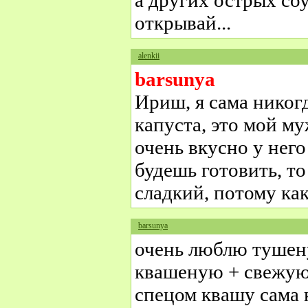
а других острых соу
открывай...
alenkii
barsunya
Ириш, я сама нико
капуста, это мой му
очень вкусно у нег
будешь готовить, то
сладкий, потому ка
barsunya
очень люблю тушен
квашеную + свежую
спецом квашу сама к