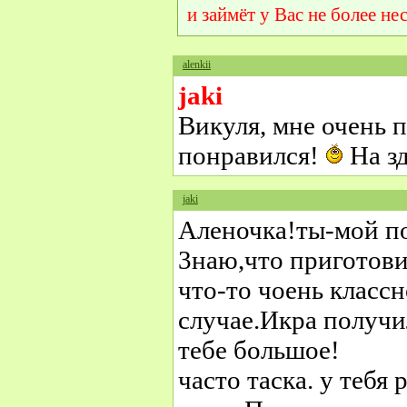
и займёт у Вас не более не
alenkii
jaki
Викуля, мне очень п
понравился!
На з
jaki
Аленочка!ты-мой п
3наю,что приготови
что-то чоень классн
случае.Икра получи
тебе большое!
часто таска. у тебя