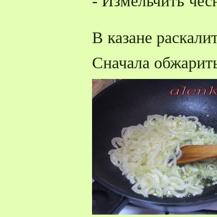
- Измельчить чес
В казане раскали
Сначала обжарить