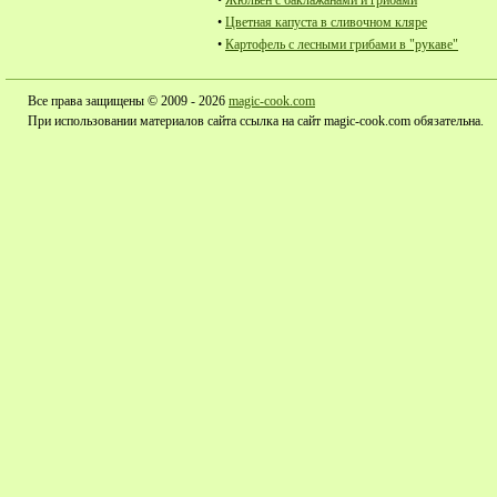
•
Жюльен с баклажанами и грибами
•
Цветная капуста в сливочном кляре
•
Картофель с лесными грибами в "рукаве"
Все права защищены © 2009 - 2026
magic-cook.com
При использовании материалов сайта ссылка на сайт magic-cook.com обязательна.