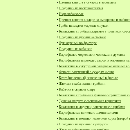
•
Цветная капуста в сухарях в аэрогриле
•
Оладушки из восковой тыквы
•
Икра кабачковая
•
Цветная капуста в кляре на сыворотке и майоне
•
Грибы шимеджи жареные с луком
•
Баклажаны с грибами жареные в томатном соус
•
Оладушки из цукини на сметане
•
Лук жареный во фритюре
•
Оладушки из кабачков
•
Картофель с морковью и чесноком в духовке
•
Картофельные пирожки с сыром и жареными л
•
Баклажаны в кукурузной панировке жареные в
•
Фенхель запеченный в сухарях и сыре
•
Батат фиолетовый, запеченный в фольге
•
Жюльен с кабачками и грибами
•
Кабачки в сырном кляре
•
Баклажаны с грибами в финиково-гранатовом с
•
Тушеная капуста с сосисками в горшочках
•
Баклажанные лодочки, запеченные с грибами
•
Картофельные котлеты с шампиньонами
•
Баклажаны в томатно-чесночном соусе (второй 
•
Оладушки из цукини с кукурузой