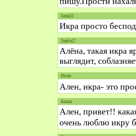
пишу.Прости нахалк
Елена П
Икра просто беспод
Natalya77
Алёна, такая икра я
выглядит, соблазняе
Ируня
Ален, икра- это про
Ксюша
Ален, привет!! кака
очень люблю икру 