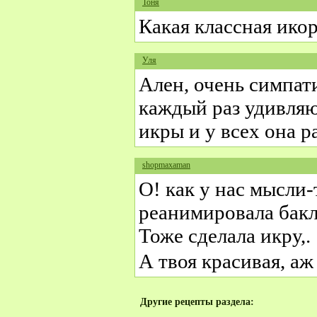
Тоня
Какая классная ико
Уля
Ален, очень симпати
каждый раз удивляю
икры и у всех она р
shopmaxaman
О! как у нас мысли-
реанимировала бакл
Тоже сделала икру,.
А твоя красивая, аж
Другие рецепты раздела: