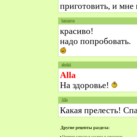
приготовить, и мне
barsunya
красиво!
надо попробовать.
alenkii
Alla
На здоровье!
Alla
Какая прелесть! Сп
Другие рецепты раздела:
•
Цветная капуста в сухарях в аэрогриле