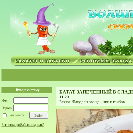
Вход в систему
БАТАТ ЗАПЕЧЕННЫЙ В СЛАД
11:20
Имя
Разное
/
Блюда из овощей, яиц и грибов
Пароль
Запомнить
Регистрация
|
Забыли пароль?