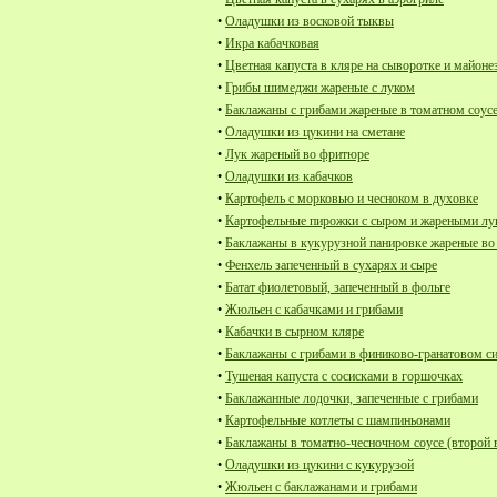
•
Оладушки из восковой тыквы
•
Икра кабачковая
•
Цветная капуста в кляре на сыворотке и майоне
•
Грибы шимеджи жареные с луком
•
Баклажаны с грибами жареные в томатном соус
•
Оладушки из цукини на сметане
•
Лук жареный во фритюре
•
Оладушки из кабачков
•
Картофель с морковью и чесноком в духовке
•
Картофельные пирожки с сыром и жареными л
•
Баклажаны в кукурузной панировке жареные в
•
Фенхель запеченный в сухарях и сыре
•
Батат фиолетовый, запеченный в фольге
•
Жюльен с кабачками и грибами
•
Кабачки в сырном кляре
•
Баклажаны с грибами в финиково-гранатовом с
•
Тушеная капуста с сосисками в горшочках
•
Баклажанные лодочки, запеченные с грибами
•
Картофельные котлеты с шампиньонами
•
Баклажаны в томатно-чесночном соусе (второй 
•
Оладушки из цукини с кукурузой
•
Жюльен с баклажанами и грибами