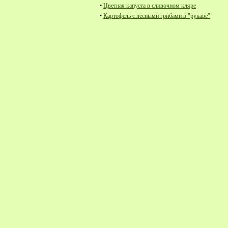
•
Цветная капуста в сливочном кляре
•
Картофель с лесными грибами в "рукаве"