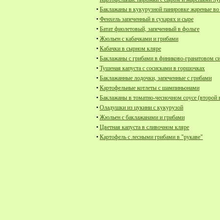
•
Баклажаны в кукурузной панировке жареные в
•
Фенхель запеченный в сухарях и сыре
•
Батат фиолетовый, запеченный в фольге
•
Жюльен с кабачками и грибами
•
Кабачки в сырном кляре
•
Баклажаны с грибами в финиково-гранатовом с
•
Тушеная капуста с сосисками в горшочках
•
Баклажанные лодочки, запеченные с грибами
•
Картофельные котлеты с шампиньонами
•
Баклажаны в томатно-чесночном соусе (второй 
•
Оладушки из цукини с кукурузой
•
Жюльен с баклажанами и грибами
•
Цветная капуста в сливочном кляре
•
Картофель с лесными грибами в "рукаве"