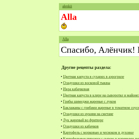
alenkii
Alla
Alla
Спасибо, Алёнчик!
Другие рецепты раздела:
•
Цветная капуста в сухарях в аэрогриле
•
Оладушки из восковой тыквы
•
Икра кабачковая
•
Цветная капуста в кляре на сыворотке и майоне
•
Грибы шимеджи жареные с луком
•
Баклажаны с грибами жареные в томатном соус
•
Оладушки из цукини на сметане
•
Лук жареный во фритюре
•
Оладушки из кабачков
•
Картофель с морковью и чесноком в духовке
•
Картофельные пирожки с сыром и жареными л