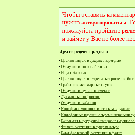
Чтобы оставить комментар
нужно
. Е
авторизироваться
пожалуйста пройдите
реги
и займёт у Вас не более не
Другие рецепты раздела:
•
Цветная капуста в сухарях в аэрогриле
•
Оладушки из восковой тыквы
•
Икра кабачковая
•
Цветная капуста в кляре на сыворотке и майоне
•
Грибы шимеджи жареные с луком
•
Оладушки из цукини на сметане
•
Лук жареный во фритюре
•
Оладушки из кабачков
•
Картофель с морковью и чесноком в духовке
•
Картофельные пирожки с сыром и жареными л
•
Баклажаны в кукурузной панировке жареные в
•
Фенхель запеченный в сухарях и сыре
•
Батат фиолетовый, запеченный в фольге