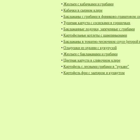
•
Жюльен с кабачками и грибами
•
Кабачки в сырном кляре
•
Баклажаны с грибами в финиково-гранатовом с
•
Тушеная капуста с сосисками в горшочках
•
Баклажанные лодочки, запеченные с грибами
•
Картофельные котлеты с шампиньонами
•
Баклажаны в томатно-чесночном соусе (второй 
•
Оладушки из цукини с кукурузой
•
Жюльен с баклажанами и грибами
•
Цветная капуста в сливочном кляре
•
Картофель с лесными грибами в "рукаве"
•
Картофель фри с заатаром и кунжутом