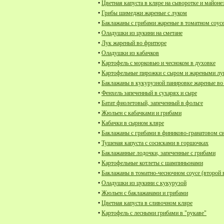
•
Цветная капуста в кляре на сыворотке и майоне
•
Грибы шимеджи жареные с луком
•
Баклажаны с грибами жареные в томатном соус
•
Оладушки из цукини на сметане
•
Лук жареный во фритюре
•
Оладушки из кабачков
•
Картофель с морковью и чесноком в духовке
•
Картофельные пирожки с сыром и жареными л
•
Баклажаны в кукурузной панировке жареные в
•
Фенхель запеченный в сухарях и сыре
•
Батат фиолетовый, запеченный в фольге
•
Жюльен с кабачками и грибами
•
Кабачки в сырном кляре
•
Баклажаны с грибами в финиково-гранатовом с
•
Тушеная капуста с сосисками в горшочках
•
Баклажанные лодочки, запеченные с грибами
•
Картофельные котлеты с шампиньонами
•
Баклажаны в томатно-чесночном соусе (второй 
•
Оладушки из цукини с кукурузой
•
Жюльен с баклажанами и грибами
•
Цветная капуста в сливочном кляре
•
Картофель с лесными грибами в "рукаве"