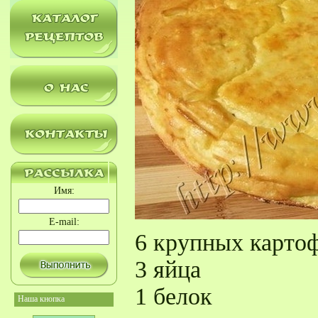
Имя:
E-mail:
6 крупных карто
3 яйца
1 белок
Наша кнопка