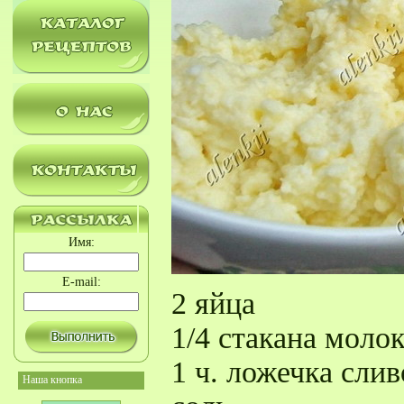
Имя:
E-mail:
2 яйца
1/4 стакана моло
1 ч. ложечка сли
Наша кнопка