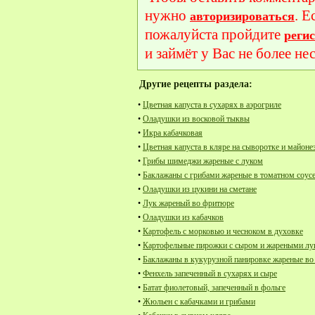
нужно
. Е
авторизироваться
пожалуйста пройдите
реги
и займёт у Вас не более не
Другие рецепты раздела:
•
Цветная капуста в сухарях в аэрогриле
•
Оладушки из восковой тыквы
•
Икра кабачковая
•
Цветная капуста в кляре на сыворотке и майоне
•
Грибы шимеджи жареные с луком
•
Баклажаны с грибами жареные в томатном соус
•
Оладушки из цукини на сметане
•
Лук жареный во фритюре
•
Оладушки из кабачков
•
Картофель с морковью и чесноком в духовке
•
Картофельные пирожки с сыром и жареными л
•
Баклажаны в кукурузной панировке жареные в
•
Фенхель запеченный в сухарях и сыре
•
Батат фиолетовый, запеченный в фольге
•
Жюльен с кабачками и грибами