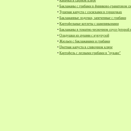
•
Кабачки в сырном кляре
•
Баклажаны с грибами в финиково-гранатовом с
•
Тушеная капуста с сосисками в горшочках
•
Баклажанные лодочки, запеченные с грибами
•
Картофельные котлеты с шампиньонами
•
Баклажаны в томатно-чесночном соусе (второй 
•
Оладушки из цукини с кукурузой
•
Жюльен с баклажанами и грибами
•
Цветная капуста в сливочном кляре
•
Картофель с лесными грибами в "рукаве"