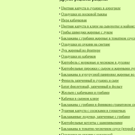
•
Цветная капуста в сухарях в аэрогриле
•
Оладушки из восковой тыквы
•
Икра кабачковая
•
Цветная капуста в кляре на сыворотке и майоне
•
Грибы шимеджи жареные с луком
•
Баклажаны с грибами жареные в томатном соус
•
Оладушки из цукини на сметане
•
Лук жареный во фритюре
•
Оладушки из кабачков
•
Картофель с морковью и чесноком в духовке
•
Картофельные пирожки с сыром и жареными л
•
Баклажаны в кукурузной панировке жареные в
•
Фенхель запеченный в сухарях и сыре
•
Батат фиолетовый, запеченный в фольге
•
Жюльен с кабачками и грибами
•
Кабачки в сырном кляре
•
Баклажаны с грибами в финиково-гранатовом с
•
Тушеная капуста с сосисками в горшочках
•
Баклажанные лодочки, запеченные с грибами
•
Картофельные котлеты с шампиньонами
•
Баклажаны в томатно-чесночном соусе (второй 
•
Оладушки из цукини с кукурузой