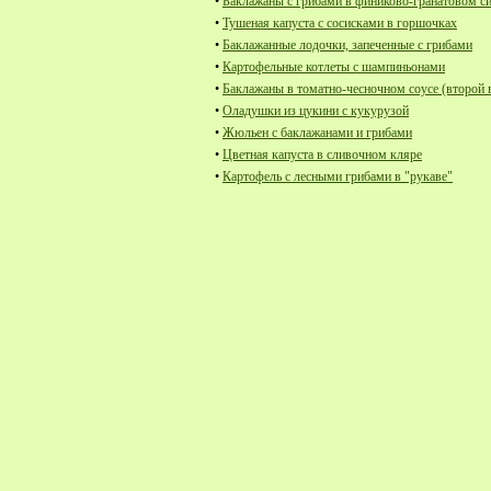
•
Баклажаны с грибами в финиково-гранатовом с
•
Тушеная капуста с сосисками в горшочках
•
Баклажанные лодочки, запеченные с грибами
•
Картофельные котлеты с шампиньонами
•
Баклажаны в томатно-чесночном соусе (второй 
•
Оладушки из цукини с кукурузой
•
Жюльен с баклажанами и грибами
•
Цветная капуста в сливочном кляре
•
Картофель с лесными грибами в "рукаве"