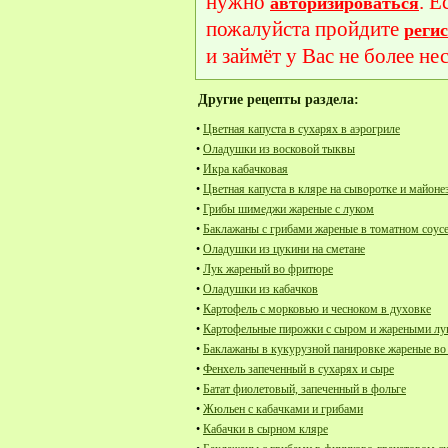
нужно
. Е
авторизироваться
пожалуйста пройдите
реги
и займёт у Вас не более не
Другие рецепты раздела:
•
Цветная капуста в сухарях в аэрогриле
•
Оладушки из восковой тыквы
•
Икра кабачковая
•
Цветная капуста в кляре на сыворотке и майоне
•
Грибы шимеджи жареные с луком
•
Баклажаны с грибами жареные в томатном соус
•
Оладушки из цукини на сметане
•
Лук жареный во фритюре
•
Оладушки из кабачков
•
Картофель с морковью и чесноком в духовке
•
Картофельные пирожки с сыром и жареными л
•
Баклажаны в кукурузной панировке жареные в
•
Фенхель запеченный в сухарях и сыре
•
Батат фиолетовый, запеченный в фольге
•
Жюльен с кабачками и грибами
•
Кабачки в сырном кляре