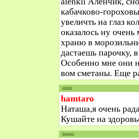
alenkii Аленчик, сн
кабачково-гороховы
увеличть на глаз ко
оказалось ну очень 
храню в морозильник
дастаешь парочку, 
Особенно мне они н
вом сметаны. Еще р
alenkii
hamtaro
Наташа,я очень рад
Кушайте на здоровь
hamtaro