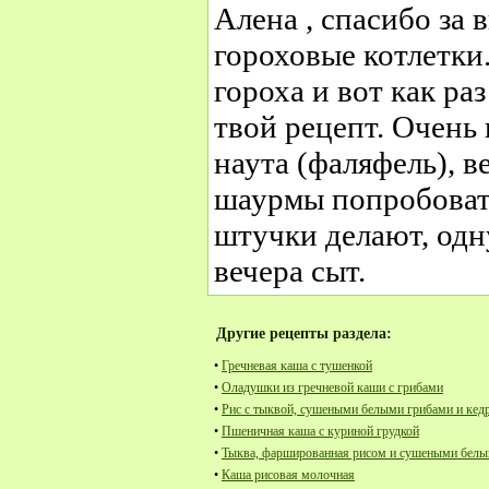
Алена , спасибо за 
гороховые котлетки
гороха и вот как ра
твой рецепт. Очень 
наута (фаляфель), в
шаурмы попробовать
штучки делают, одн
вечера сыт.
Другие рецепты раздела:
•
Гречневая каша с тушенкой
•
Оладушки из гречневой каши с грибами
•
Рис с тыквой, сушеными белыми грибами и ке
•
Пшеничная каша с куриной грудкой
•
Тыква, фаршированная рисом и сушеными белы
•
Каша рисовая молочная