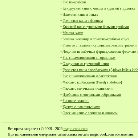
•
Рис по-арабски
•
Кукурузная каша с мясом и курагой в духовке
•
Пшенная каша в тыкве
•
Гречневая каша с фаршем
•
Красный рис с сушеными белыми грибами
•
Манная каша
•
Зеленая чечевица в томатно-грибном соусе
•
Ризотто с тыквой и сушеными белыми грибами
•
Лодочки из кабачков фаршированные фасолью и
•
Рис с шампиньонами в горшочках
•
Оладушки из гречневой каши
•
Гречневая каша с колбасками (Ajdova kaša s klo
•
Рис с шампиньонами и баклажаном
•
Фасоль с колбасками (Pasulj s klobaso)
•
Фасоль с семечками и оливками
•
Пребранац с копчеными ребрышками
•
Рисовые палочки
•
Кускус с шампиньонами
•
Овсяная каша с ванилью и изюмом
Все права защищены © 2009 - 2026
magic-cook.com
При использовании материалов сайта ссылка на сайт magic-cook.com обязательна.