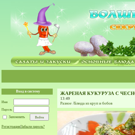
Вход в систему
ЖАРЕНАЯ КУКУРУЗА С ЧЕС
13:49
Имя
Разное
/
Блюда из круп и бобов
Пароль
Запомнить
Регистрация
|
Забыли пароль?