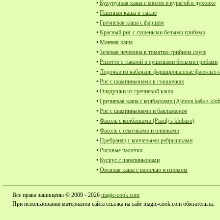
•
Кукурузная каша с мясом и курагой в духовке
•
Пшенная каша в тыкве
•
Гречневая каша с фаршем
•
Красный рис с сушеными белыми грибами
•
Манная каша
•
Зеленая чечевица в томатно-грибном соусе
•
Ризотто с тыквой и сушеными белыми грибами
•
Лодочки из кабачков фаршированные фасолью и
•
Рис с шампиньонами в горшочках
•
Оладушки из гречневой каши
•
Гречневая каша с колбасками (Ajdova kaša s klo
•
Рис с шампиньонами и баклажаном
•
Фасоль с колбасками (Pasulj s klobaso)
•
Фасоль с семечками и оливками
•
Пребранац с копчеными ребрышками
•
Рисовые палочки
•
Кускус с шампиньонами
•
Овсяная каша с ванилью и изюмом
Все права защищены © 2009 - 2026
magic-cook.com
При использовании материалов сайта ссылка на сайт magic-cook.com обязательна.