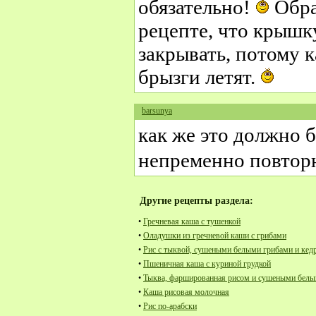
обязательно!
Обра
рецепте, что крыш
закрывать, потому к
брызги летят.
barsunya
как же это должно 
непременно повто
Другие рецепты раздела:
•
Гречневая каша с тушенкой
•
Оладушки из гречневой каши с грибами
•
Рис с тыквой, сушеными белыми грибами и ке
•
Пшеничная каша с куриной грудкой
•
Тыква, фаршированная рисом и сушеными белы
•
Каша рисовая молочная
•
Рис по-арабски