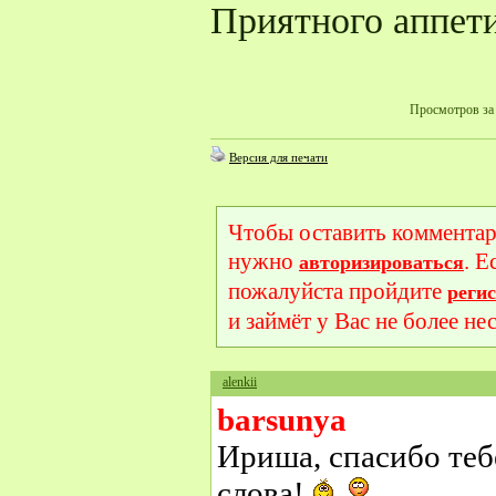
Приятного аппети
Просмотров за 
Версия для печати
Чтобы оставить комментар
нужно
. Е
авторизироваться
пожалуйста пройдите
реги
и займёт у Вас не более не
alenkii
barsunya
Ириша, спасибо теб
слова!