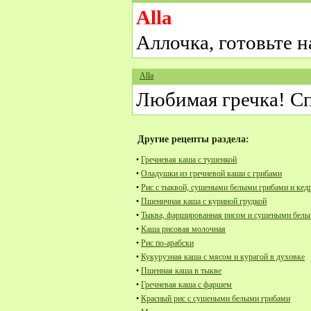
Alla
Аллочка, готовьте н
Alla
Любимая гречка! С
Другие рецепты раздела:
•
Гречневая каша с тушенкой
•
Оладушки из гречневой каши с грибами
•
Рис с тыквой, сушеными белыми грибами и ке
•
Пшеничная каша с куриной грудкой
•
Тыква, фаршированная рисом и сушеными белы
•
Каша рисовая молочная
•
Рис по-арабски
•
Кукурузная каша с мясом и курагой в духовке
•
Пшенная каша в тыкве
•
Гречневая каша с фаршем
•
Красный рис с сушеными белыми грибами