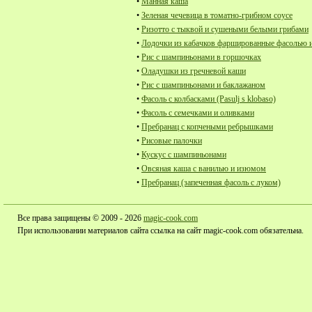
•
Манная каша
•
Зеленая чечевица в томатно-грибном соусе
•
Ризотто с тыквой и сушеными белыми грибами
•
Лодочки из кабачков фаршированные фасолью и
•
Рис с шампиньонами в горшочках
•
Оладушки из гречневой каши
•
Рис с шампиньонами и баклажаном
•
Фасоль с колбасками (Pasulj s klobaso)
•
Фасоль с семечками и оливками
•
Пребранац с копчеными ребрышками
•
Рисовые палочки
•
Кускус с шампиньонами
•
Овсяная каша с ванилью и изюмом
•
Пребранац (запеченная фасоль с луком)
Все права защищены © 2009 - 2026
magic-cook.com
При использовании материалов сайта ссылка на сайт magic-cook.com обязательна.