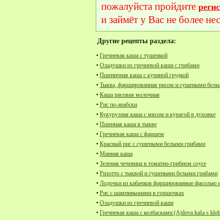
пожалуйста пройдите
реги
и займёт у Вас не более не
Другие рецепты раздела:
•
Гречневая каша с тушенкой
•
Оладушки из гречневой каши с грибами
•
Пшеничная каша с куриной грудкой
•
Тыква, фаршированная рисом и сушеными белы
•
Каша рисовая молочная
•
Рис по-арабски
•
Кукурузная каша с мясом и курагой в духовке
•
Пшенная каша в тыкве
•
Гречневая каша с фаршем
•
Красный рис с сушеными белыми грибами
•
Манная каша
•
Зеленая чечевица в томатно-грибном соусе
•
Ризотто с тыквой и сушеными белыми грибами
•
Лодочки из кабачков фаршированные фасолью и
•
Рис с шампиньонами в горшочках
•
Оладушки из гречневой каши
•
Гречневая каша с колбасками (Ajdova kaša s klo