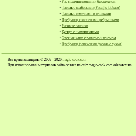
•
Рис с шампиньонами и баклажаном
•
Фасоль с колбасками (Pasulj s klobaso)
•
Фасоль с семечками и оливками
•
Пребранац с копчеными ребрышками
•
Рисовые палочки
•
Кускус с шампиньонами
•
Овсяная каша с ванилью и изюмом
•
Пребранац (запеченная фасоль с луком)
Все права защищены © 2009 - 2026
magic-cook.com
При использовании материалов сайта ссылка на сайт magic-cook.com обязательна.