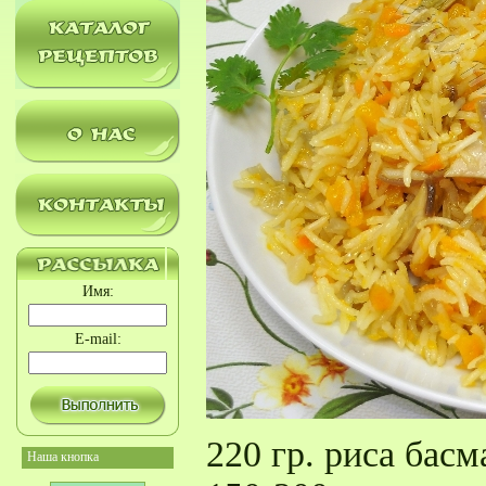
Имя:
E-mail:
220 гр. риса басм
Наша кнопка