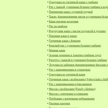
•
Оладушки из гречневой каши с грибами
•
Рис с тыквой, сушеными белыми грибами и ке
•
Пшеничная каша с куриной грудкой
•
Тыква, фаршированная рисом и сушеными белы
•
Каша рисовая молочная
•
Рис по-арабски
•
Кукурузная каша с мясом и курагой в духовке
•
Пшенная каша в тыкве
•
Гречневая каша с фаршем
•
Красный рис с сушеными белыми грибами
•
Манная каша
•
Зеленая чечевица в томатно-грибном соусе
•
Ризотто с тыквой и сушеными белыми грибами
•
Лодочки из кабачков фаршированные фасолью и
•
Рис с шампиньонами в горшочках
•
Оладушки из гречневой каши
•
Гречневая каша с колбасками (Ajdova kaša s klo
•
Рис с шампиньонами и баклажаном
•
Фасоль с колбасками (Pasulj s klobaso)
•
Фасоль с семечками и оливками
•
Пребранац с копчеными ребрышками
•
Рисовые палочки