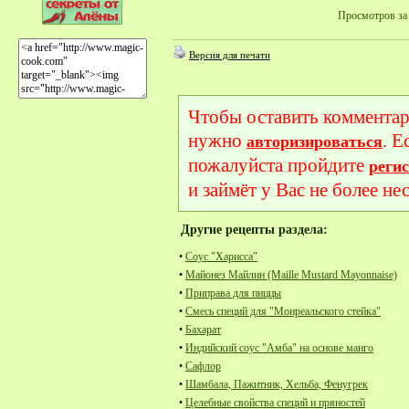
Просмотров за 
Версия для печати
Чтобы оставить комментар
нужно
. Е
авторизироваться
пожалуйста пройдите
реги
и займёт у Вас не более не
Другие рецепты раздела:
•
Соус "Харисса"
•
Майонез Майлин (Maille Mustard Mayonnaise)
•
Приправа для пиццы
•
Смесь специй для "Монреальского стейка"
•
Бахарат
•
Индийский соус "Амба" на основе манго
•
Сафлор
•
Шамбала, Пажитник, Хельба, Фенугрек
•
Целебные свойства специй и пряностей