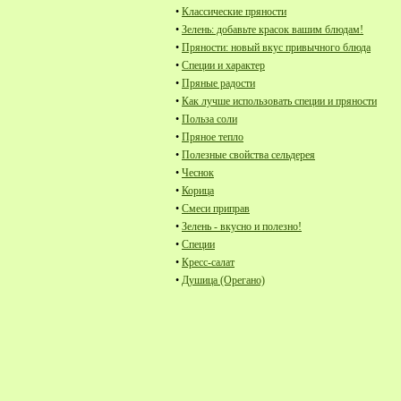
•
Классические пряности
•
Зелень: добавьте красок вашим блюдам!
•
Пряности: новый вкус привычного блюда
•
Специи и характер
•
Пряные радости
•
Как лучше использовать специи и пряности
•
Польза соли
•
Пряное тепло
•
Полезные свойства сельдерея
•
Чеснок
•
Корица
•
Смеси приправ
•
Зелень - вкусно и полезно!
•
Специи
•
Кресс-салат
•
Душица (Орегано)