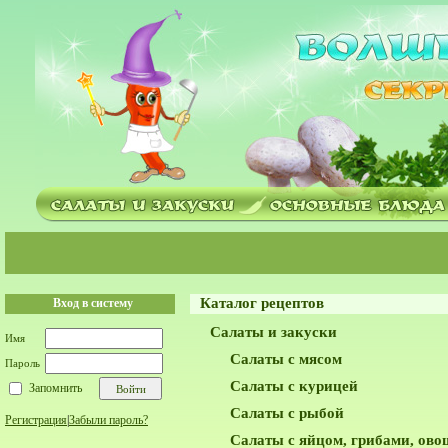
Каталог рецептов
Вход в систему
Салаты и закуски
Имя
Салаты с мясом
Пароль
Салаты с курицей
Запомнить
Салаты с рыбой
Регистрация
|
Забыли пароль?
Салаты с яйцом, грибами, ов